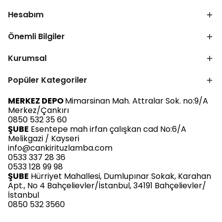
Hesabım
Önemli Bilgiler
Kurumsal
Popüler Kategoriler
MERKEZ DEPO
Mimarsinan Mah. Attralar Sok. no:9/A
Merkez/Çankırı
0850 532 35 60
ŞUBE
Esentepe mah irfan çalışkan cad No:6/A
Melikgazi / Kayseri
info@cankirituzlamba.com
0533 337 28 36
0533 128 99 98
ŞUBE
Hürriyet Mahallesi, Dumlupınar Sokak, Karahan
Apt., No 4 Bahçelievler/İstanbul, 34191 Bahçelievler/
İstanbul
0850 532 3560