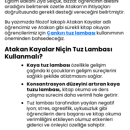
Eğitim Bakanı Ziya Selçuk, bizzat öğrencinin ailesini
aradığını belirterek özetle Atakan’ın ihtiyaçları
doğrultusunda gerekli desteği vereceğini belirtmiştir.
Bu yazımızda filozof lakaplı Atakan Kayalar adlı
öğrencimiz ve Atakan gibi sürekli kitap okuyan
öğrencilerimiz için
Çankırı tuz lambası
kullanımının
öneminden bahsedeceğiz.
Atakan Kayalar Niçin Tuz Lambası
Kullanmalı?
Kaya tuz lambası
özellikle gelişim
çağında ki çocukların gelişim süreçlerini
sağlıklı şekilde atlatmasını sağlar.
Konsantrasyon düzeyini artıran kaya
tuzu lambası,
kitap okuma ve ders
çalışma sürecini daha verimli hale getirir.
Tuz lambası tarafından yayılan negatif
iyon; stres, agresiflik, uykusuzluk gibi
öğrencilerin ders başarısı ve kitap okuma
verimliliğini etkileyen olumuz etkenleri
giderici ve önleyici özelliğe sahiptir.