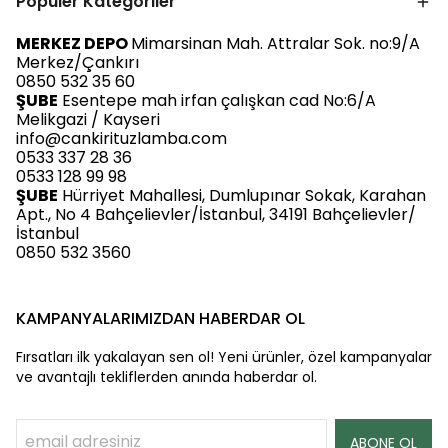
Popüler Kategoriler
MERKEZ DEPO
Mimarsinan Mah. Attralar Sok. no:9/A
Merkez/Çankırı
0850 532 35 60
ŞUBE
Esentepe mah irfan çalışkan cad No:6/A
Melikgazi / Kayseri
info@cankirituzlamba.com
0533 337 28 36
0533 128 99 98
ŞUBE
Hürriyet Mahallesi, Dumlupınar Sokak, Karahan
Apt., No 4 Bahçelievler/İstanbul, 34191 Bahçelievler/
İstanbul
0850 532 3560
KAMPANYALARIMIZDAN HABERDAR OL
Fırsatları ilk yakalayan sen ol! Yeni ürünler, özel kampanyalar
ve avantajlı tekliflerden anında haberdar ol.
ABONE OL