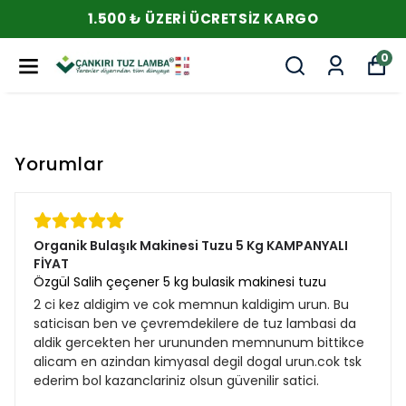
1.500 ₺ ÜZERI ÜCRETSIZ KARGO
0
Yorumlar
Organik Bulaşık Makinesi Tuzu 5 Kg KAMPANYALI
FİYAT
Özgül Salih çeçener 5 kg bulasik makinesi tuzu
2 ci kez aldigim ve cok memnun kaldigim urun. Bu
saticisan ben ve çevremdekilere de tuz lambasi da
aldik gercekten her urununden memnunum bittikce
alicam en azindan kimyasal degil dogal urun.cok tsk
ederim bol kazanclariniz olsun güvenilir satici.