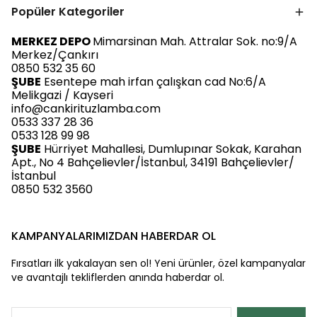
Popüler Kategoriler
MERKEZ DEPO
Mimarsinan Mah. Attralar Sok. no:9/A
Merkez/Çankırı
0850 532 35 60
ŞUBE
Esentepe mah irfan çalışkan cad No:6/A
Melikgazi / Kayseri
info@cankirituzlamba.com
0533 337 28 36
0533 128 99 98
ŞUBE
Hürriyet Mahallesi, Dumlupınar Sokak, Karahan
Apt., No 4 Bahçelievler/İstanbul, 34191 Bahçelievler/
İstanbul
0850 532 3560
KAMPANYALARIMIZDAN HABERDAR OL
Fırsatları ilk yakalayan sen ol! Yeni ürünler, özel kampanyalar
ve avantajlı tekliflerden anında haberdar ol.