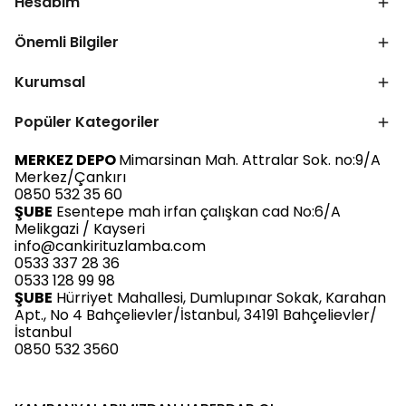
Hesabım
Önemli Bilgiler
Kurumsal
Popüler Kategoriler
MERKEZ DEPO
Mimarsinan Mah. Attralar Sok. no:9/A
Merkez/Çankırı
0850 532 35 60
ŞUBE
Esentepe mah irfan çalışkan cad No:6/A
Melikgazi / Kayseri
info@cankirituzlamba.com
0533 337 28 36
0533 128 99 98
ŞUBE
Hürriyet Mahallesi, Dumlupınar Sokak, Karahan
Apt., No 4 Bahçelievler/İstanbul, 34191 Bahçelievler/
İstanbul
0850 532 3560