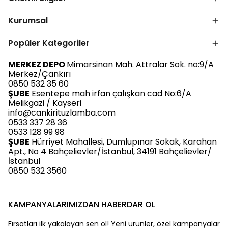
Kurumsal
Popüler Kategoriler
MERKEZ DEPO
Mimarsinan Mah. Attralar Sok. no:9/A
Merkez/Çankırı
0850 532 35 60
ŞUBE
Esentepe mah irfan çalışkan cad No:6/A
Melikgazi / Kayseri
info@cankirituzlamba.com
0533 337 28 36
0533 128 99 98
ŞUBE
Hürriyet Mahallesi, Dumlupınar Sokak, Karahan
Apt., No 4 Bahçelievler/İstanbul, 34191 Bahçelievler/
İstanbul
0850 532 3560
KAMPANYALARIMIZDAN HABERDAR OL
Fırsatları ilk yakalayan sen ol! Yeni ürünler, özel kampanyalar