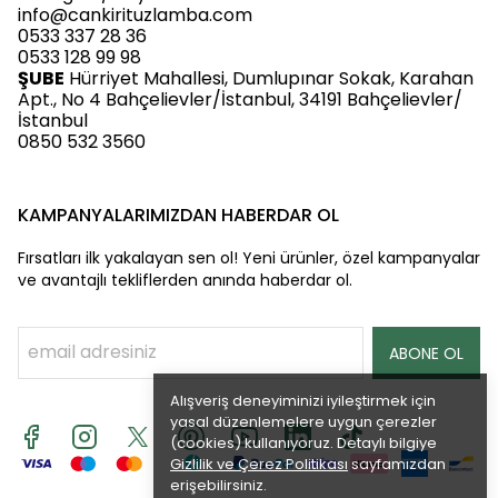
info@cankirituzlamba.com
0533 337 28 36
0533 128 99 98
ŞUBE
Hürriyet Mahallesi, Dumlupınar Sokak, Karahan
Apt., No 4 Bahçelievler/İstanbul, 34191 Bahçelievler/
İstanbul
0850 532 3560
KAMPANYALARIMIZDAN HABERDAR OL
Fırsatları ilk yakalayan sen ol! Yeni ürünler, özel kampanyalar
ve avantajlı tekliflerden anında haberdar ol.
ABONE OL
Alışveriş deneyiminizi iyileştirmek için
yasal düzenlemelere uygun çerezler
(cookies) kullanıyoruz. Detaylı bilgiye
Gizlilik ve Çerez Politikası
sayfamızdan
erişebilirsiniz.