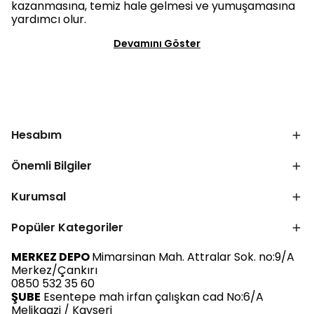
kazanmasına, temiz hale gelmesi ve yumuşamasına
yardımcı olur.
Devamını Göster
Hesabım
Önemli Bilgiler
Kurumsal
Popüler Kategoriler
MERKEZ DEPO
Mimarsinan Mah. Attralar Sok. no:9/A
Merkez/Çankırı
0850 532 35 60
ŞUBE
Esentepe mah irfan çalışkan cad No:6/A
Melikgazi / Kayseri