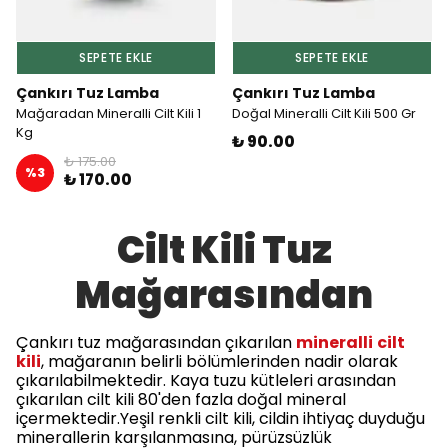
SEPETE EKLE
SEPETE EKLE
Çankırı Tuz Lamba
Çankırı Tuz Lamba
Mağaradan Mineralli Cilt Kili 1
Doğal Mineralli Cilt Kili 500 Gr
Kg
₺ 90.00
₺ 175.00
%
3
₺ 170.00
Cilt Kili Tuz
Mağarasından
Çankırı tuz mağarasından çıkarılan
mineralli
cilt
kili
, mağaranın belirli bölümlerinden nadir olarak
çıkarılabilmektedir. Kaya tuzu kütleleri arasından
çıkarılan cilt kili 80'den fazla doğal mineral
içermektedir.Yeşil renkli cilt kili, cildin ihtiyaç duyduğu
minerallerin karşılanmasına, pürüzsüzlük