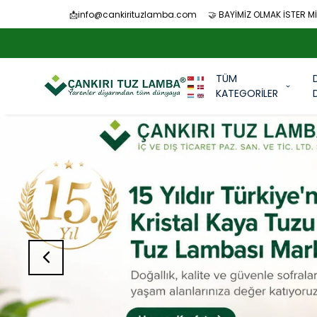
📩
info@cankirituzlamba.com
🤝 BAYİMİZ OLMAK İSTER Mİ
TÜM
KATEGORİLER