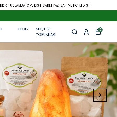
KIRI TUZ LAMBA İÇ VE DIŞ TİCARET PAZ. SAN. VE TİC. LTD. ŞTİ.
LI
BLOG
MÜŞTERİ
0
R
YORUMLARI