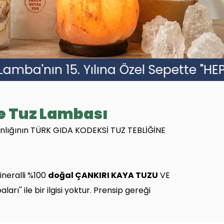
epette "HEPSAĞLIK15" Koduyla %15 İnd
e Tuz Lambası
kanlığının TÜRK GIDA KODEKSİ TUZ TEBLİĞİNE
ineralli %100
doğal ÇANKIRI KAYA TUZU
VE
ı'' ile bir ilgisi yoktur. Prensip gereği
imalaya tuzu ve
tuz lamba
sitemizde
z lambasında kalite, güvenilirlik ve ürün