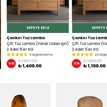
SEPETE EKLE
SEPETE 
Çankırı Tuz Lamba
Çankırı Tuz Lam
Çift Tuz Lamba (Yatak Odası için)
Çift Tuz Lamba (Ya
2 Adet 8'er KG
2 Adet 5'er KG
11 değerlendirme
29 değe
₺ 1,647.00
₺ 1,294.00
%
15
%
15
₺ 1,400.00
₺ 1,100.00