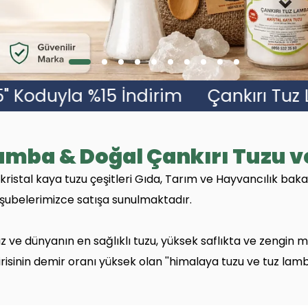
nkırı Tuz Lamba'nın 15. Yılına Özel S
Lamba & Doğal Çankırı Tuzu v
kristal kaya tuzu çeşitleri Gıda, Tarım ve Hayvancılık ba
 şubelerimizce satışa sunulmaktadır.
z ve dünyanın en sağlıklı tuzu, yüksek saflıkta ve zengin m
sinin demir oranı yüksek olan ''himalaya tuzu ve tuz lambalar
k ve bu nedenle dengesiz mineral dağılımına sahip olan H
denle, satışını yaptığımız her Himalaya tuzu ve Himalaya tu