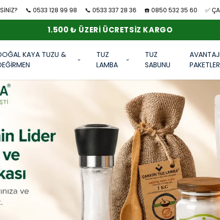
SİNİZ?
📞 0533 128 99 98
📞 0533 337 28 36
☎️ 0850 532 35 60
✅ ÇAN
1.500 ₺ ÜZERI ÜCRETSIZ KARGO
DOĞAL KAYA TUZU &
TUZ
TUZ
AVANTAJ
DEĞİRMEN
LAMBA
SABUNU
PAKETLE