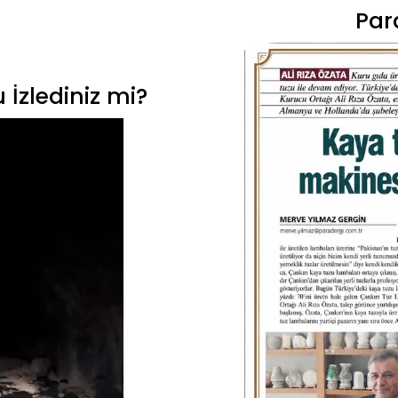
Par
a olsun önce SAĞLIK sonra ticari amaç ekseniyle hareket e
İzlediniz mi?
en fabrikasyondan geçerek pek çok kimyasalı içinde bar
kenara bırakıp yurt dışından ithal edilen ve medya kontrol 
N BEKLEMEYİNİZ!
munca alanıyla ilgili tüm sınıflarda tescilli markadır.