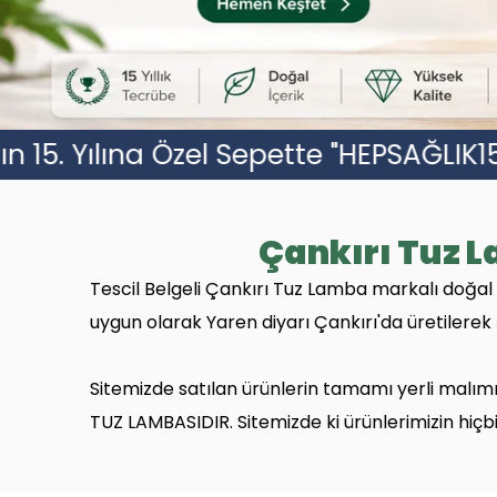
HEPSAĞLIK15" Koduyla %15 İndirim
Ça
Çankırı Tuz 
Tescil Belgeli Çankırı Tuz Lamba markalı
doğal 
uygun olarak Yaren diyarı Çankırı'da üretilerek
Sitemizde satılan ürünlerin tamamı yerli malımı
TUZ LAMBASIDIR. Sitemizde ki ürünlerimizin hiçbiri
Pakistan'dan ithal edilen ve demir oranı yükse
satılmamıştır ve ASLA SATILMAYACAKTIR.
Bu ne