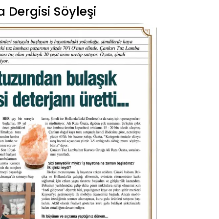
a Dergisi Söyleşi
tmekteyiz. Zaten SAĞLIK için ortaya çıkmış ve
15
ındıran ve sadece Sodyum ve Klorürden
altına alınarak propagandayla satılan tuz ve tuz