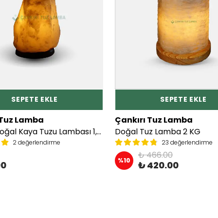
SEPETE EKLE
SEPETE EKLE
 Tuz Lamba
Çankırı Tuz Lamba
Kreatif Doğal Kaya Tuzu Lambası 1,5 KG
Doğal Tuz Lamba 2 KG
2 değerlendirme
23 değerlendirme
₺ 466.00
%
10
00
₺ 420.00