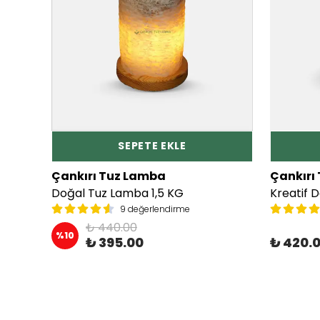
SEPETE EKLE
Çankırı Tuz Lamba
Çankırı
Çift Tuz Lamba (Yatak Odası için) 2 Adet 3'er KG
Doğal Tuz Lamba 1,5 KG
9 değerlendirme
₺ 440.00
%
10
₺ 395.00
₺ 420.