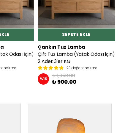
EKLE
SEPETE EKLE
ba
Çankırı Tuz Lamba
tak Odası İçin)
Çift Tuz Lamba (Yatak Odası için)
2 Adet 3'er KG
rlendirme
23 değerlendirme
₺ 1,058.00
%
15
₺ 900.00