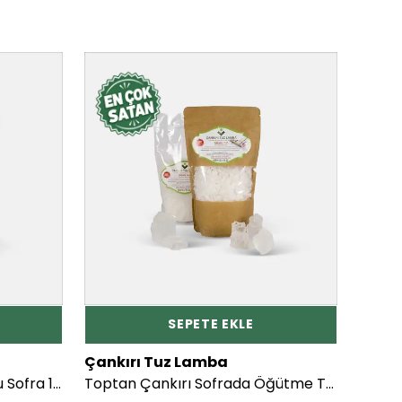
SEPETE EKLE
Çankırı Tuz Lamba
Çankı
Toptan ÇUVAL Çankırı Tuzu Sofra 15 Kg
Toptan Çankırı Sofrada Öğütme Tuzu 10 Kg