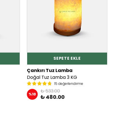
SEPETE EKLE
Çankırı Tuz Lamba
Çankı
Doğal Tuz Lamba 3 KG
15 değerlendirme
₺ 533.00
%
10
₺ 480.00
₺ 49