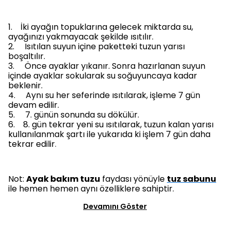
1.
İki ayağın topuklarına gelecek miktarda su,
ayağınızı yakmayacak şekilde ısıtılır.
2.
Isıtılan suyun içine paketteki tuzun yarısı
boşaltılır.
3.
Önce ayaklar yıkanır. Sonra hazırlanan suyun
içinde ayaklar sokularak su soğuyuncaya kadar
beklenir.
4.
Aynı su her seferinde ısıtılarak, işleme 7 gün
devam edilir.
5.
7. günün sonunda su dökülür.
6.
8. gün tekrar yeni su ısıtılarak, tuzun kalan yarısı
kullanılanmak
şartı ile
yukarıda ki
işlem 7 gün daha
tekrar edilir
.
Not:
Ayak bakım tuzu
faydası yönüyle
tuz sabunu
ile hemen hemen aynı özelliklere sahiptir.
Devamını Göster