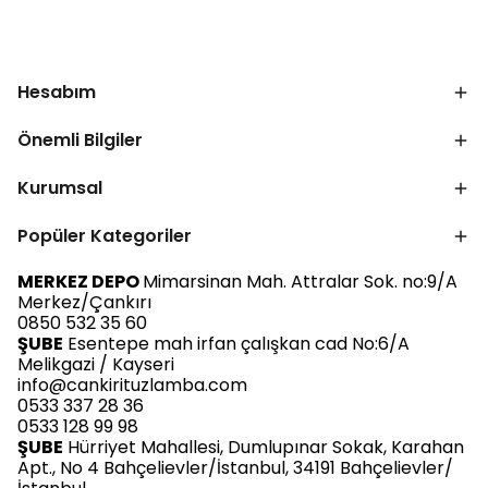
Hesabım
Önemli Bilgiler
Kurumsal
Popüler Kategoriler
MERKEZ DEPO
Mimarsinan Mah. Attralar Sok. no:9/A
Merkez/Çankırı
0850 532 35 60
ŞUBE
Esentepe mah irfan çalışkan cad No:6/A
Melikgazi / Kayseri
info@cankirituzlamba.com
0533 337 28 36
0533 128 99 98
ŞUBE
Hürriyet Mahallesi, Dumlupınar Sokak, Karahan
Apt., No 4 Bahçelievler/İstanbul, 34191 Bahçelievler/