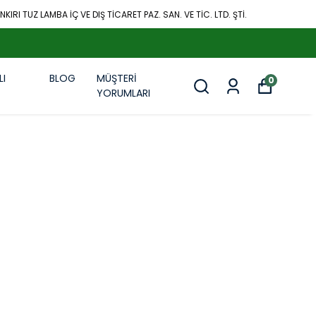
KIRI TUZ LAMBA İÇ VE DIŞ TİCARET PAZ. SAN. VE TİC. LTD. ŞTİ.
LI
BLOG
MÜŞTERİ
0
R
YORUMLARI