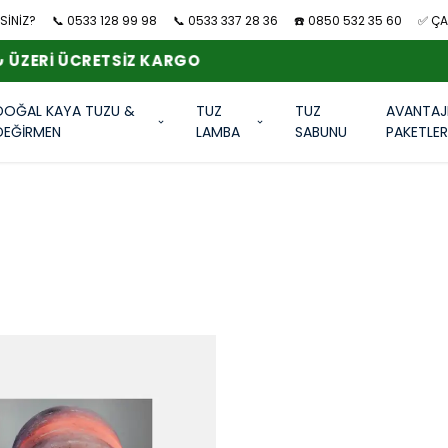
SİNİZ?
📞 0533 128 99 98
📞 0533 337 28 36
☎️ 0850 532 35 60
✅ ÇAN
1.500 ₺ ÜZERI ÜCRETSIZ KARGO
DOĞAL KAYA TUZU &
TUZ
TUZ
AVANTAJ
DEĞİRMEN
LAMBA
SABUNU
PAKETLE