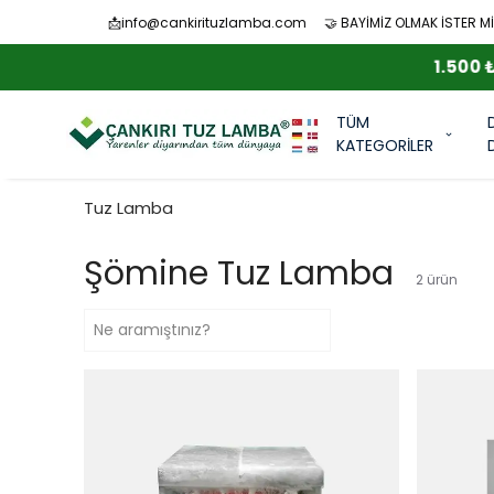
📩
info@cankirituzlamba.com
🤝 BAYİMİZ OLMAK İSTER Mİ
TÜM
KATEGORİLER
Tuz Lamba
Şömine Tuz Lamba
2
ürün