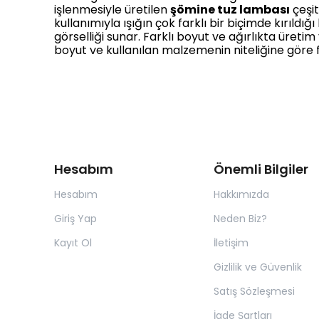
işlenmesiyle üretilen
şömine tuz lambası
çeşit
kullanımıyla ışığın çok farklı bir biçimde kırıl
görselliği sunar. Farklı boyut ve ağırlıkta üret
boyut ve kullanılan malzemenin niteliğine göre 
Hesabım
Önemli Bilgiler
Hesabım
Hakkımızda
Giriş Yap
Neden Biz?
Kayıt Ol
İletişim
Gizlilik ve Güvenlik
Satış Sözleşmesi
İade Şartları