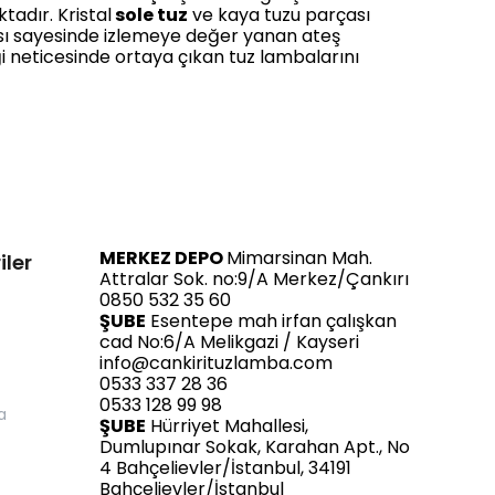
tadır. Kristal
sole tuz
ve kaya tuzu parçası
ması sayesinde izlemeye değer yanan ateş
ği neticesinde ortaya çıkan tuz lambalarını
MERKEZ DEPO
Mimarsinan Mah.
iler
Attralar Sok. no:9/A Merkez/Çankırı
0850 532 35 60
ŞUBE
Esentepe mah irfan çalışkan
cad No:6/A Melikgazi / Kayseri
info@cankirituzlamba.com
0533 337 28 36
0533 128 99 98
a
ŞUBE
Hürriyet Mahallesi,
Dumlupınar Sokak, Karahan Apt., No
4 Bahçelievler/İstanbul, 34191
Bahçelievler/İstanbul