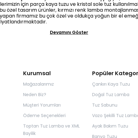
lerimizin için parça kaya tuzu ve kristal sole tuz kullanılmak
dığı bu özel tasarım ürünler, kırmızı renk lamba montajlan
im yapan firmamız bu çok özel ve oldukça yoğun bir el eme
fiyatlandırmaktadır.
Devamını Göster
Kurumsal
Popüler Kategor
Mağazalarımız
Çankırı Kaya Tuzu
Neden Biz?
Doğal Tuz Lamba
Müşteri Yorumları
Tuz Sabunu
Ödeme Seçenekleri
Vazo Şekilli Tuz Lamb
Toptan Tuz Lamba ve XML
Ayak Bakım Tuzu
Bayilik
Banyo Tuzu