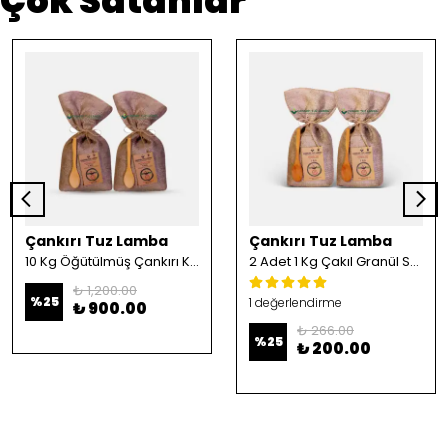
Çok Satanlar
Çankırı Tuz Lamba
Çankırı Tuz Lamba
10 Kg Öğütülmüş Çankırı Kristal Kaya Tuzu
2 Adet 1 Kg Çakıl Granül Sofrada Öğütme Tuzu
₺ 1,200.00
%
25
1 değerlendirme
₺ 900.00
₺ 266.00
%
25
₺ 200.00