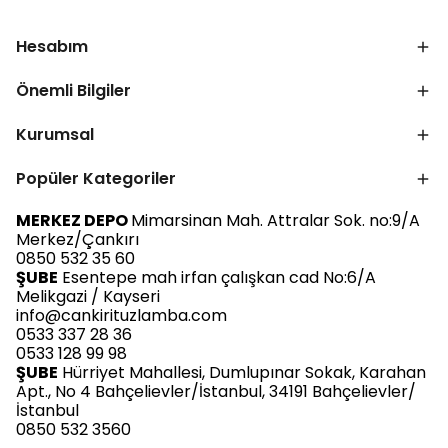
Hesabım
Önemli Bilgiler
Kurumsal
Popüler Kategoriler
MERKEZ DEPO
Mimarsinan Mah. Attralar Sok. no:9/A
Merkez/Çankırı
0850 532 35 60
ŞUBE
Esentepe mah irfan çalışkan cad No:6/A
Melikgazi / Kayseri
info@cankirituzlamba.com
0533 337 28 36
0533 128 99 98
ŞUBE
Hürriyet Mahallesi, Dumlupınar Sokak, Karahan
Apt., No 4 Bahçelievler/İstanbul, 34191 Bahçelievler/
İstanbul
0850 532 3560