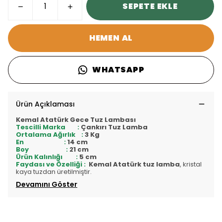
SEPETE EKLE
HEMEN AL
WHATSAPP
Ürün Açıklaması
Kemal Atatürk Gece Tuz Lambası
Tescilli Marka :
Çankırı Tuz Lamba
Ortalama Ağırlık :
3 Kg
En :
14 cm
Boy :
21 cm
Ürün Kalınlığı :
5 cm
Faydası ve Özelliği :
Kemal Atatürk tuz lamba
, kristal
kaya tuzdan üretilmiştir.
Devamını Göster