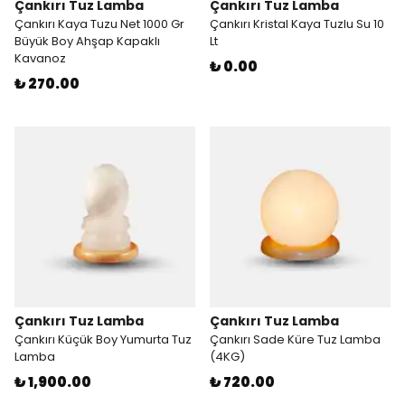
Çankırı Tuz Lamba
Çankırı Tuz Lamba
Çankırı Kaya Tuzu Net 1000 Gr
Çankırı Kristal Kaya Tuzlu Su 10
Büyük Boy Ahşap Kapaklı
Lt
Kavanoz
₺ 0.00
₺ 270.00
Çankırı Tuz Lamba
Çankırı Tuz Lamba
Çankırı Küçük Boy Yumurta Tuz
Çankırı Sade Küre Tuz Lamba
Lamba
(4KG)
₺ 1,900.00
₺ 720.00