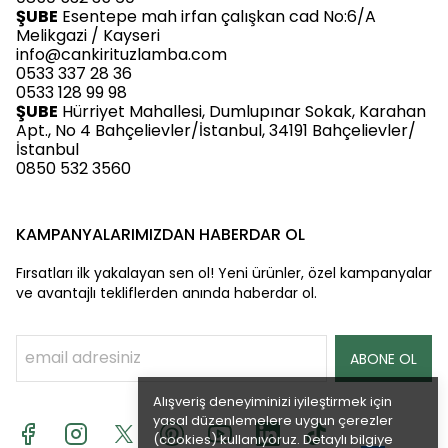
ŞUBE
Esentepe mah irfan çalışkan cad No:6/A
Melikgazi / Kayseri
info@cankirituzlamba.com
0533 337 28 36
0533 128 99 98
ŞUBE
Hürriyet Mahallesi, Dumlupınar Sokak, Karahan
Apt., No 4 Bahçelievler/İstanbul, 34191 Bahçelievler/
İstanbul
0850 532 3560
KAMPANYALARIMIZDAN HABERDAR OL
Fırsatları ilk yakalayan sen ol! Yeni ürünler, özel kampanyalar
ve avantajlı tekliflerden anında haberdar ol.
ABONE OL
Alışveriş deneyiminizi iyileştirmek için
yasal düzenlemelere uygun çerezler
(cookies) kullanıyoruz. Detaylı bilgiye