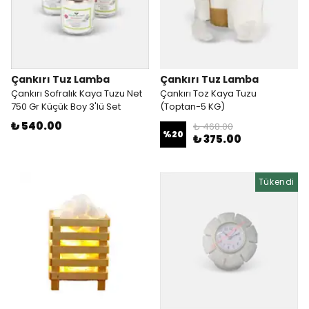
Çankırı Tuz Lamba
Çankırı Tuz Lamba
Çankırı Sofralık Kaya Tuzu Net
Çankırı Toz Kaya Tuzu
750 Gr Küçük Boy 3'lü Set
(Toptan-5 KG)
₺ 540.00
₺ 468.00
%
20
₺ 375.00
Tükendi