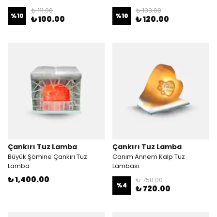
₺ 111.00
₺ 133.00
%
10
%
10
₺ 100.00
₺ 120.00
Çankırı Tuz Lamba
Çankırı Tuz Lamba
Büyük Şömine Çankırı Tuz
Canım Annem Kalp Tuz
Lamba
Lambası
₺ 1,400.00
₺ 750.00
%
4
₺ 720.00