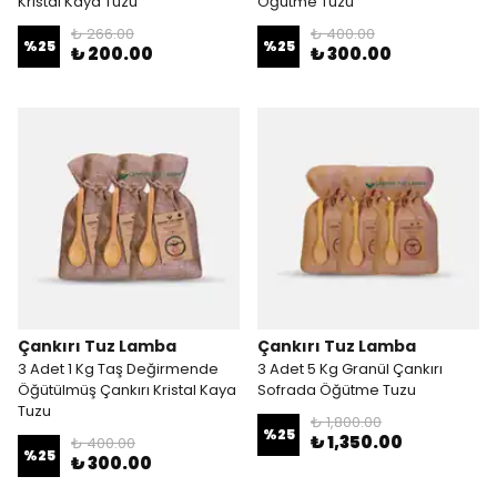
Kristal Kaya Tuzu
Öğütme Tuzu
₺ 266.00
₺ 400.00
%
25
%
25
₺ 200.00
₺ 300.00
Çankırı Tuz Lamba
Çankırı Tuz Lamba
3 Adet 1 Kg Taş Değirmende
3 Adet 5 Kg Granül Çankırı
Öğütülmüş Çankırı Kristal Kaya
Sofrada Öğütme Tuzu
Tuzu
₺ 1,800.00
%
25
₺ 1,350.00
₺ 400.00
%
25
₺ 300.00