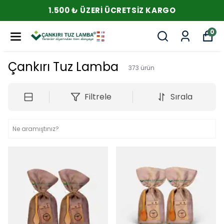
1.500 ₺ ÜZERI ÜCRETSIZ KARGO
0
Çankırı Tuz Lamba
373
ürün
Filtrele
Sırala