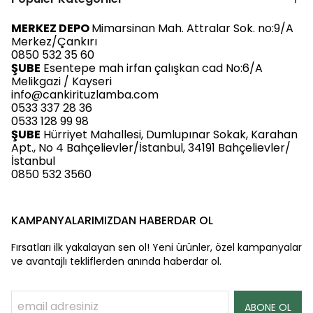
MERKEZ DEPO
Mimarsinan Mah. Attralar Sok. no:9/A
Merkez/Çankırı
0850 532 35 60
ŞUBE
Esentepe mah irfan çalışkan cad No:6/A
Melikgazi / Kayseri
info@cankirituzlamba.com
0533 337 28 36
0533 128 99 98
ŞUBE
Hürriyet Mahallesi, Dumlupınar Sokak, Karahan
Apt., No 4 Bahçelievler/İstanbul, 34191 Bahçelievler/
İstanbul
0850 532 3560
KAMPANYALARIMIZDAN HABERDAR OL
Fırsatları ilk yakalayan sen ol! Yeni ürünler, özel kampanyalar
ve avantajlı tekliflerden anında haberdar ol.
ABONE OL