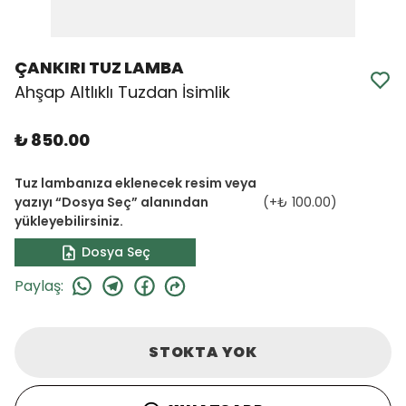
ÇANKIRI TUZ LAMBA
Ahşap Altlıklı Tuzdan İsimlik
₺ 850.00
Tuz lambanıza eklenecek resim veya
yazıyı “Dosya Seç” alanından
(+
₺ 100.00
)
yükleyebilirsiniz.
Dosya Seç
Paylaş
:
STOKTA YOK