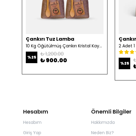
Çankırı Tuz Lamba
Çankır
10 Kg Öğütülmüş Çankırı Kristal Kaya Tuzu
₺ 1,200.00
%
25
₺ 900.00
₺
%
25
Hesabım
Önemli Bilgiler
Hesabım
Hakkımızda
Giriş Yap
Neden Biz?