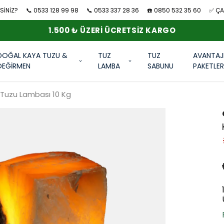
SİNİZ?
📞 0533 128 99 98
📞 0533 337 28 36
☎️ 0850 532 35 60
✅ ÇAN
1.500 ₺ ÜZERI ÜCRETSIZ KARGO
DOĞAL KAYA TUZU &
TUZ
TUZ
AVANTAJ
DEĞİRMEN
LAMBA
SABUNU
PAKETLE
ı Tuzu Lambası 10 Kg