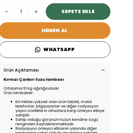
SEPETE EKLE
HEMEN AL
WHATSAPP
Ürün Açıklaması
Kırmızı Çankırı tuzu lambası
Ortalama 10 kg ağırlığındadır.
Ürün lambalıdır.
Kil miktarı yüksek olan ürün tablet, mobil
telefonlar, bilgisayarlar ve diğer radyasyon
yayıcı özellikte ki cihazlara karşı önleyici etkiye
sahiptir.
Sahip olduğu görünüm tuzun kendine özgü
renginden kaynaklanmaktadır.
Radyasyon önleyici etkisinin yanında diğer
lambaların sahip olduğu faydalara sahiptir.