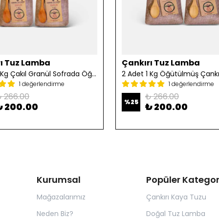
ı Tuz Lamba
Çankırı Tuz Lamba
2 Adet 1 Kg Çakıl Granül Sofrada Öğütme Tuzu
1 değerlendirme
1 değerlendirme
 266.00
₺ 266.00
%
25
₺ 200.00
₺ 200.00
Kurumsal
Popüler Kategor
Mağazalarımız
Çankırı Kaya Tuzu
Neden Biz?
Doğal Tuz Lamba