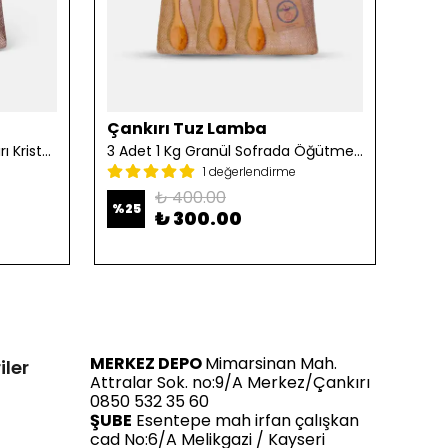
Çankırı Tuz Lamba
Çan
2 Adet 1 Kg Öğütülmüş Çankırı Kristal Kaya Tuzu
3 Adet 1 Kg Granül Sofrada Öğütme Tuzu
1 değerlendirme
₺ 400.00
%
25
%
25
₺ 300.00
MERKEZ DEPO
Mimarsinan Mah.
iler
Attralar Sok. no:9/A Merkez/Çankırı
0850 532 35 60
ŞUBE
Esentepe mah irfan çalışkan
cad No:6/A Melikgazi / Kayseri