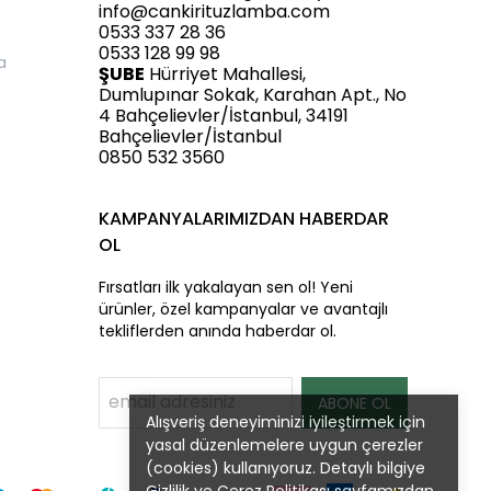
info@cankirituzlamba.com
0533 337 28 36
0533 128 99 98
a
ŞUBE
Hürriyet Mahallesi,
Dumlupınar Sokak, Karahan Apt., No
4 Bahçelievler/İstanbul, 34191
Bahçelievler/İstanbul
0850 532 3560
KAMPANYALARIMIZDAN HABERDAR
OL
Fırsatları ilk yakalayan sen ol! Yeni
ürünler, özel kampanyalar ve avantajlı
tekliflerden anında haberdar ol.
ABONE OL
Alışveriş deneyiminizi iyileştirmek için
yasal düzenlemelere uygun çerezler
(cookies) kullanıyoruz. Detaylı bilgiye