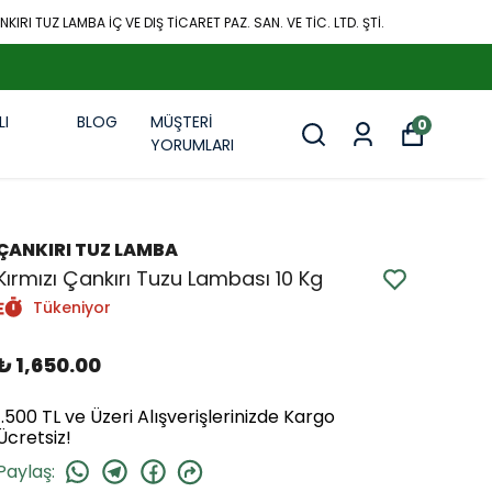
KIRI TUZ LAMBA İÇ VE DIŞ TİCARET PAZ. SAN. VE TİC. LTD. ŞTİ.
LI
BLOG
MÜŞTERİ
0
R
YORUMLARI
ÇANKIRI TUZ LAMBA
Kırmızı Çankırı Tuzu Lambası 10 Kg
Tükeniyor
₺ 1,650.00
1.500 TL ve Üzeri Alışverişlerinizde Kargo
Ücretsiz!
Paylaş
: