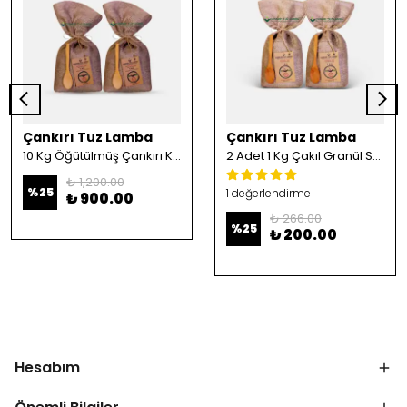
Çankırı Tuz Lamba
Çankırı Tuz Lamba
10 Kg Öğütülmüş Çankırı Kristal Kaya Tuzu
2 Adet 1 Kg Çakıl Granül Sofrada Öğütme Tuzu
₺ 1,200.00
%
25
1 değerlendirme
₺ 900.00
₺ 266.00
%
25
₺ 200.00
Hesabım