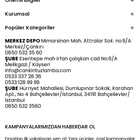
Önemli Bilgiler
Kurumsal
Popüler Kategoriler
MERKEZ DEPO
Mimarsinan Mah. Attralar Sok. no:9/A
Merkez/Çankırı
0850 532 35 60
ŞUBE
Esentepe mah irfan çalışkan cad No:6/A
Melikgazi / Kayseri
info@cankirituzlamba.com
0533 337 28 36
0533 128 99 98
ŞUBE
Hürriyet Mahallesi, Dumlupınar Sokak, Karahan
Apt., No 4 Bahçelievler/İstanbul, 34191 Bahçelievler/
İstanbul
0850 532 3560
KAMPANYALARIMIZDAN HABERDAR OL
Fırsatları ilk yakalayan sen ol! Yeni ürünler, özel kampanyalar