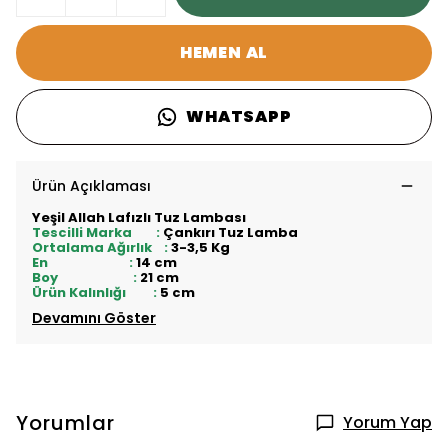
HEMEN AL
WHATSAPP
Ürün Açıklaması
Yeşil Allah Lafızlı Tuz Lambası
Tescilli Marka :
Çankırı Tuz Lamba
Ortalama Ağırlık :
3-3,5 Kg
En :
14 cm
Boy :
21 cm
Ürün Kalınlığı :
5 cm
Devamını Göster
Yorumlar
Yorum Yap