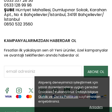
0533 337 28 36
0533 128 99 98
ŞUBE
Hürriyet Mahallesi, Dumlupınar Sokak, Karahan
Apt., No 4 Bahçelievler/İstanbul, 34191 Bahçelievler/
İstanbul
0850 532 3560
KAMPANYALARIMIZDAN HABERDAR OL
Fırsatları ilk yakalayan sen ol! Yeni ürünler, özel kampanyalar
ve avantajlı tekliflerden anında haberdar ol.
ABONE OL
Alışveriş deneyiminizi iyileştirmek için
yasal düzenlemelere uygun çerezler
(cookies) kullanıyoruz. Detaylı bilgiye
Gizlilik ve Çerez Politikası
sayfamızdan
erişebilirsiniz.
Anladım