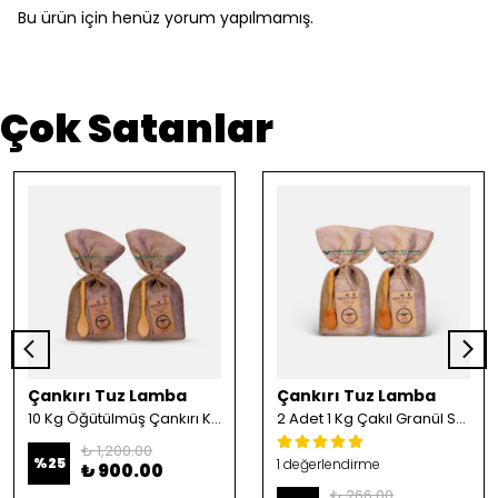
Bu ürün için henüz yorum yapılmamış.
Çok Satanlar
Çankırı Tuz Lamba
Çankırı Tuz Lamba
10 Kg Öğütülmüş Çankırı Kristal Kaya Tuzu
2 Adet 1 Kg Çakıl Granül Sofrada Öğütme Tuzu
₺ 1,200.00
%
25
1 değerlendirme
₺ 900.00
₺ 266.00