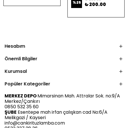
%
25
₺ 200.00
Hesabım
Önemli Bilgiler
Kurumsal
Popüler Kategoriler
MERKEZ DEPO
Mimarsinan Mah. Attralar Sok. no:9/A
Merkez/Çankırı
0850 532 35 60
ŞUBE
Esentepe mah irfan çalışkan cad No:6/A
Melikgazi / Kayseri
info@cankirituzlamba.com