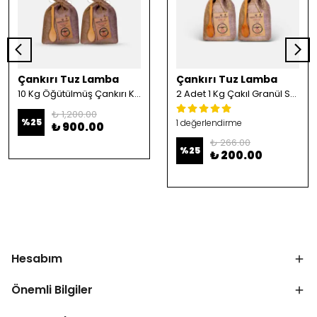
Çankırı Tuz Lamba
Çankırı Tuz Lamba
10 Kg Öğütülmüş Çankırı Kristal Kaya Tuzu
2 Adet 1 Kg Çakıl Granül Sofrada Öğütme Tuzu
₺ 1,200.00
%
25
1 değerlendirme
₺ 900.00
₺ 266.00
%
25
₺ 200.00
Hesabım
Önemli Bilgiler