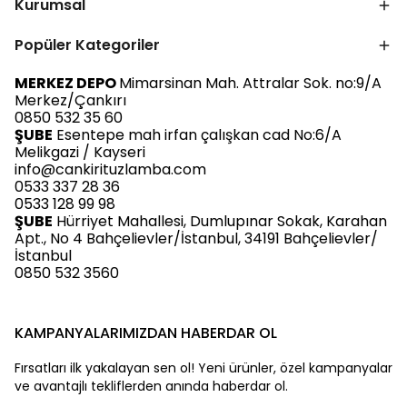
Kurumsal
Popüler Kategoriler
MERKEZ DEPO
Mimarsinan Mah. Attralar Sok. no:9/A
Merkez/Çankırı
0850 532 35 60
ŞUBE
Esentepe mah irfan çalışkan cad No:6/A
Melikgazi / Kayseri
info@cankirituzlamba.com
0533 337 28 36
0533 128 99 98
ŞUBE
Hürriyet Mahallesi, Dumlupınar Sokak, Karahan
Apt., No 4 Bahçelievler/İstanbul, 34191 Bahçelievler/
İstanbul
0850 532 3560
KAMPANYALARIMIZDAN HABERDAR OL
Fırsatları ilk yakalayan sen ol! Yeni ürünler, özel kampanyalar
ve avantajlı tekliflerden anında haberdar ol.