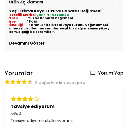
Ürün Açıklaması
Yeşil Kristal Kaya Tuzu ve Baharat Değirmeni
Tescilli Marka:
Çankırı Tuz Lamba
Türü :
Tuz ve Baharat Değirmeni
Boy :
15 CM
Özelliği :
Granül nitelikte ki kaya tuzunun öğütülmesi
amacıyla kullanıma sunulan yeşil tuz değirmeninin yüzeyi
cam, bıçağı ise seramiktir.
Devamını Göster
Yorumlar
Yorum Yap
2 değerlendirmeye göre
Tavsiye ediyorum
Arife
S.
Tavsiye ediyorum,kullanıyorum.