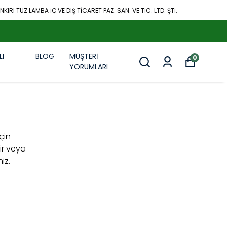
KIRI TUZ LAMBA İÇ VE DIŞ TİCARET PAZ. SAN. VE TİC. LTD. ŞTİ.
1.500 ₺ Ü
LI
BLOG
MÜŞTERİ
0
R
YORUMLARI
için
ir veya
iz.