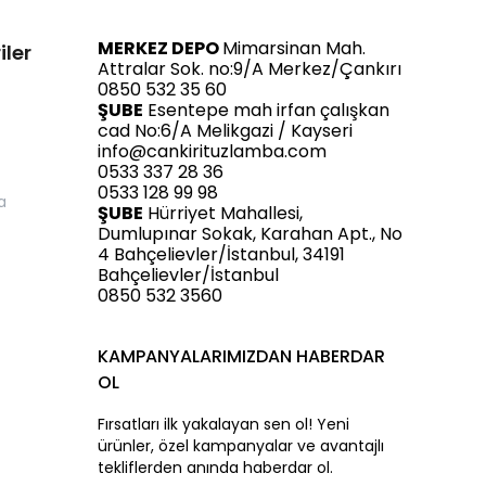
MERKEZ DEPO
Mimarsinan Mah.
iler
Attralar Sok. no:9/A Merkez/Çankırı
0850 532 35 60
ŞUBE
Esentepe mah irfan çalışkan
cad No:6/A Melikgazi / Kayseri
info@cankirituzlamba.com
0533 337 28 36
0533 128 99 98
a
ŞUBE
Hürriyet Mahallesi,
Dumlupınar Sokak, Karahan Apt., No
4 Bahçelievler/İstanbul, 34191
Bahçelievler/İstanbul
0850 532 3560
KAMPANYALARIMIZDAN HABERDAR
OL
Fırsatları ilk yakalayan sen ol! Yeni
ürünler, özel kampanyalar ve avantajlı
tekliflerden anında haberdar ol.