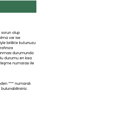
 sorun olup
ılma var ise
yle birlikte kutunuzu
rafınıza
m alınması durumunda
 Bu durumu en kısa
zleşme numarası ile
erinden *** numaralı
ulunabilirsiniz.