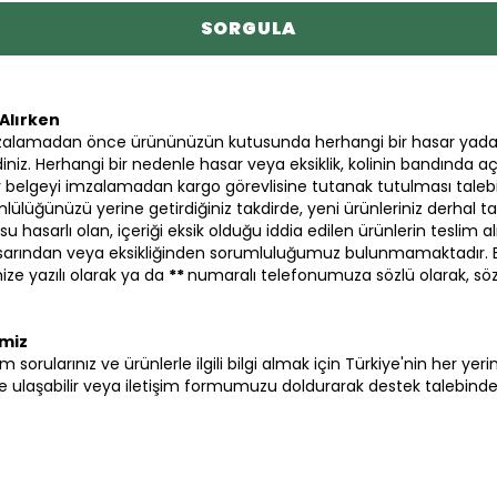
SORGULA
Alırken
zalamadan önce ürününüzün kutusunda herhangi bir hasar yada
iniz. Herhangi bir nedenle hasar veya eksiklik, kolinin bandında aç
 bir belgeyi imzalamadan kargo görevlisine tutanak tutulması talebi
lülüğünüzü yerine getirdiğiniz takdirde, yeni ürünleriniz derhal ta
su hasarlı olan, içeriği eksik olduğu iddia edilen ürünlerin tesli
hasarından veya eksikliğinden sorumluluğumuz bulunmamaktadır.
ze yazılı olarak ya da
**
numaralı telefonumuza sözlü olarak, sö
imiz
i tüm sorularınız ve ürünlerle ilgili bilgi almak için Türkiye'nin her y
ulaşabilir veya iletişim formumuzu doldurarak destek talebinde b