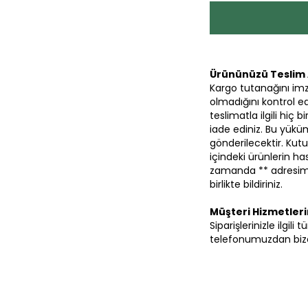
Ürününüzü Teslim 
Kargo tutanağını im
olmadığını kontrol ed
teslimatla ilgili hiç
iade ediniz. Bu yüküm
gönderilecektir. Kutu
içindeki ürünlerin 
zamanda ** adresimi
birlikte bildiriniz.
Müşteri Hizmetler
Siparişlerinizle ilgil
telefonumuzdan bize 