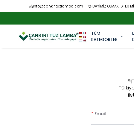
📩
info@cankirituzlamba.com
🤝 BAYİMİZ OLMAK İSTER Mİ
ZERI ÜCRETSIZ KARGO
TÜM
KATEGORİLER
Sip
Türkiy
il
*
Email