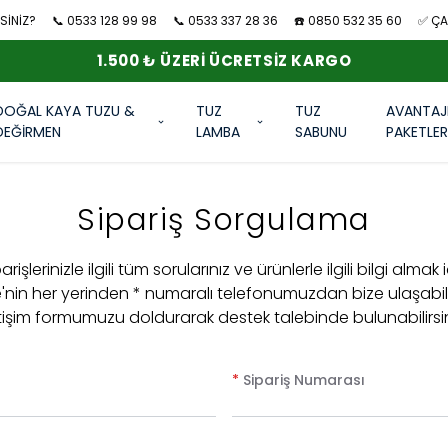
SİNİZ?
📞 0533 128 99 98
📞 0533 337 28 36
☎️ 0850 532 35 60
✅ ÇAN
DOĞAL KAYA TUZU &
TUZ
TUZ
AVANTAJ
DEĞİRMEN
LAMBA
SABUNU
PAKETLE
Sipariş Sorgulama
arişlerinizle ilgili tüm sorularınız ve ürünlerle ilgili bilgi almak 
e'nin her yerinden * numaralı telefonumuzdan bize ulaşabil
etişim formumuzu doldurarak destek talebinde bulunabilirsin
*
Sipariş Numarası