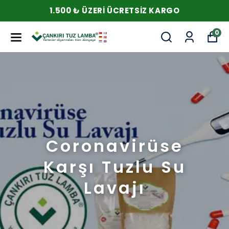
1.500 ₺ ÜZERI ÜCRETSIZ KARGO
0
Coronavirüse
Karşı Tuzlu Su
Lavajı