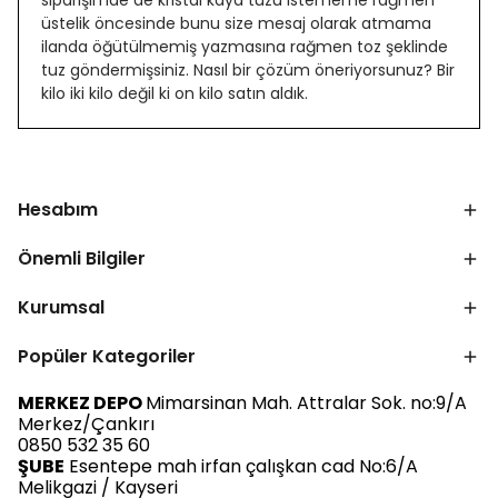
siparişimde de kristal kaya tuzu istememe rağmen
üstelik öncesinde bunu size mesaj olarak atmama
ilanda öğütülmemiş yazmasına rağmen toz şeklinde
tuz göndermişsiniz. Nasıl bir çözüm öneriyorsunuz? Bir
kilo iki kilo değil ki on kilo satın aldık.
Hesabım
Önemli Bilgiler
Kurumsal
Popüler Kategoriler
MERKEZ DEPO
Mimarsinan Mah. Attralar Sok. no:9/A
Merkez/Çankırı
0850 532 35 60
ŞUBE
Esentepe mah irfan çalışkan cad No:6/A
Melikgazi / Kayseri