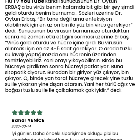
Flu Tv
YouTube
kanalı sunucusunun Dr. Oytun
ERBAŞ’a bu virüs benim kafamda bit gibi bir şey şimdi
geldi oturdu benim burnuma… Sözleri üzerine Dr.
Oytun Erbaş, “Bir tane değil ama enfeksiyon
olabilmek için en az on bin ila yüz bin virüs gerekiyor”
dedi. Sunucunun bu virüsün burnumuza oturduktan
sonra ne zaman etki ettiğini sorması üzerine Erbaş,
“Virüs geldi oturdu ve hücre içine girdi. Bu virüsün
alınması için en az 4-5 saat gerekiyor. O arada tuzlu
su lavajı yaptığımızda onu hücrenin üzerinden
temizleyebiliriz. Yani orayı yıkayabilirsin. Birde bu
hücreye girdikten sonra hücreyi patlatıyor. Buna
sitopatik diyoruz. Buradan bir giriyor yüz çıkıyor, bin
çıkıyor. O, binde yan taraf hücreye girecek yine tuzlu
su ile yıkarsın yine dışarı atarsın. Yani her türlü ağız ve
boğazı tuzlu su ile ile çalkalamak çok iyidir.” dedi.
Bahar YENİCE
2020-03-14
İyi günler. Daha önceki siparişimde olduğu gibi bu