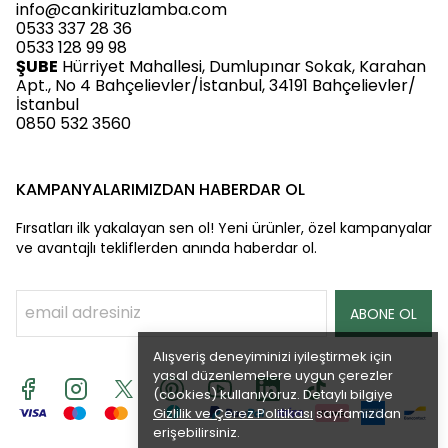
info@cankirituzlamba.com
0533 337 28 36
0533 128 99 98
ŞUBE
Hürriyet Mahallesi, Dumlupınar Sokak, Karahan
Apt., No 4 Bahçelievler/İstanbul, 34191 Bahçelievler/
İstanbul
0850 532 3560
KAMPANYALARIMIZDAN HABERDAR OL
Fırsatları ilk yakalayan sen ol! Yeni ürünler, özel kampanyalar
ve avantajlı tekliflerden anında haberdar ol.
ABONE OL
Alışveriş deneyiminizi iyileştirmek için
yasal düzenlemelere uygun çerezler
(cookies) kullanıyoruz. Detaylı bilgiye
Gizlilik ve Çerez Politikası
sayfamızdan
erişebilirsiniz.