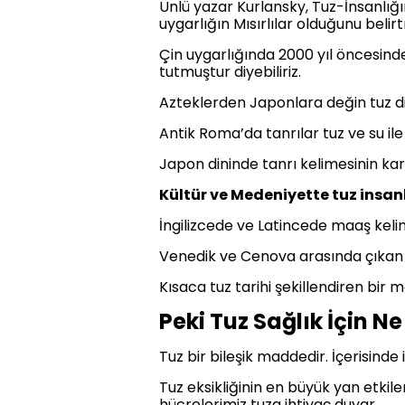
Ünlü yazar Kurlansky, Tuz-İnsanlığın
uygarlığın Mısırlılar olduğunu belirt
Çin uygarlığında 2000 yıl öncesinde 
tutmuştur diyebiliriz.
Azteklerden Japonlara değin tuz di
Antik Roma’da tanrılar tuz ve su ile
Japon dininde tanrı kelimesinin karşı
Kültür ve Medeniyette tuz insanl
İngilizcede ve Latincede maaş kelim
Venedik ve Cenova arasında çıkan e
Kısaca tuz tarihi şekillendiren bir
Peki Tuz Sağlık İçin Ne
Tuz bir bileşik maddedir. İçerisin
Tuz eksikliğinin en büyük yan etkil
hücrelerimiz tuza ihtiyaç duyar.