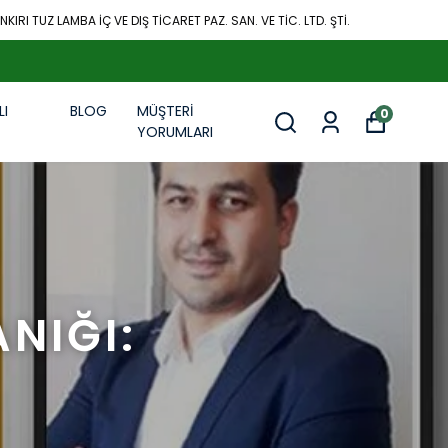
KIRI TUZ LAMBA İÇ VE DIŞ TİCARET PAZ. SAN. VE TİC. LTD. ŞTİ.
LI
BLOG
MÜŞTERİ
0
R
YORUMLARI
NIĞI: