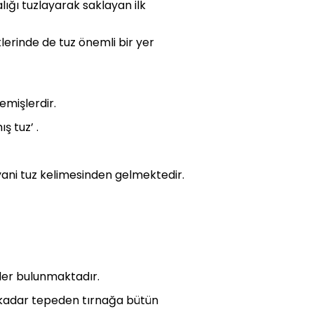
lığı tuzlayarak saklayan ilk
tlerinde de tuz önemli bir yer
emişlerdir.
ş tuz’ .
yani tuz kelimesinden gelmektedir.
ler bulunmaktadır.
re kadar tepeden tırnağa bütün