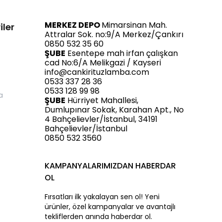
MERKEZ DEPO
Mimarsinan Mah.
iler
Attralar Sok. no:9/A Merkez/Çankırı
0850 532 35 60
ŞUBE
Esentepe mah irfan çalışkan
cad No:6/A Melikgazi / Kayseri
info@cankirituzlamba.com
0533 337 28 36
0533 128 99 98
a
ŞUBE
Hürriyet Mahallesi,
Dumlupınar Sokak, Karahan Apt., No
4 Bahçelievler/İstanbul, 34191
Bahçelievler/İstanbul
0850 532 3560
KAMPANYALARIMIZDAN HABERDAR
OL
Fırsatları ilk yakalayan sen ol! Yeni
ürünler, özel kampanyalar ve avantajlı
tekliflerden anında haberdar ol.