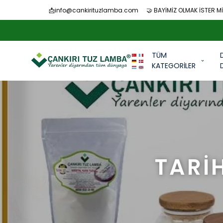
📩
info@cankirituzlamba.com
🤝 BAYİMİZ OLMAK İSTER Mİ
TÜM
KATEGORİLER
TARİ