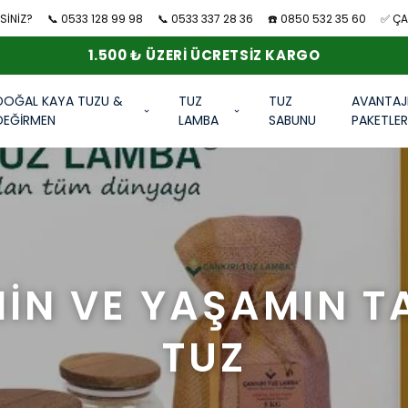
SİNİZ?
📞 0533 128 99 98
📞 0533 337 28 36
☎️ 0850 532 35 60
✅ ÇAN
1.500 ₺ ÜZERI ÜCRETSIZ KARGO
DOĞAL KAYA TUZU &
TUZ
TUZ
AVANTAJ
DEĞİRMEN
LAMBA
SABUNU
PAKETLE
HİN VE YAŞAMIN TA
TUZ