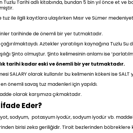
 Tuzlu Tarihi adlı kitabında, bundan 5 bin yıl önce et ve ba
miştir.
tuz ile ilgili kayıtlara ulaşılırken Mısır ve Sümer medeniye
nler tarihinde de önemli bir yer tutmaktadır.
 çağırılmaktaydı. Aztekler yaratılışın kaynağına Tuzlu Su d
lığı Şinto olmuştur. Şinto kelimesinin anlamı ise ‘parlatılmı
ık tarihi kadar eski ve önemli bir yer tutmaktadır.
esi SALARY olarak kullanılır bu kelimenin kökeni ise SALT 
n önemli savaş tuz madenleri için yapıldı.
 madde olarak karşımıza çıkmaktadır.
 İfade Eder?
de iyot, sodyum, potasyum iyodür, sodyum iyodür vb. madde
erinden birisi zeka geriliğidir. Tiroit bezlerinden böbrekle