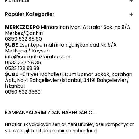
Kurumsal
Popüler Kategoriler
MERKEZ DEPO
Mimarsinan Mah. Attralar Sok. no:9/A
Merkez/Çankırı
0850 532 35 60
ŞUBE
Esentepe mah irfan çalışkan cad No:6/A
Melikgazi / Kayseri
info@cankirituzlamba.com
0533 337 28 36
0533 128 99 98
ŞUBE
Hürriyet Mahallesi, Dumlupınar Sokak, Karahan
Apt., No 4 Bahçelievler/İstanbul, 34191 Bahçelievler/
İstanbul
0850 532 3560
KAMPANYALARIMIZDAN HABERDAR OL
Fırsatları ilk yakalayan sen ol! Yeni ürünler, özel kampanyalar
ve avantajlı tekliflerden anında haberdar ol.