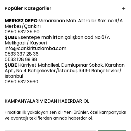
Popüler Kategoriler
MERKEZ DEPO
Mimarsinan Mah. Attralar Sok. no:9/A
Merkez/Çankırı
0850 532 35 60
ŞUBE
Esentepe mah irfan çalışkan cad No:6/A
Melikgazi / Kayseri
info@cankirituzlamba.com
0533 337 28 36
0533 128 99 98
ŞUBE
Hürriyet Mahallesi, Dumlupınar Sokak, Karahan
Apt., No 4 Bahçelievler/İstanbul, 34191 Bahçelievler/
İstanbul
0850 532 3560
KAMPANYALARIMIZDAN HABERDAR OL
Fırsatları ilk yakalayan sen ol! Yeni ürünler, özel kampanyalar
ve avantajlı tekliflerden anında haberdar ol.