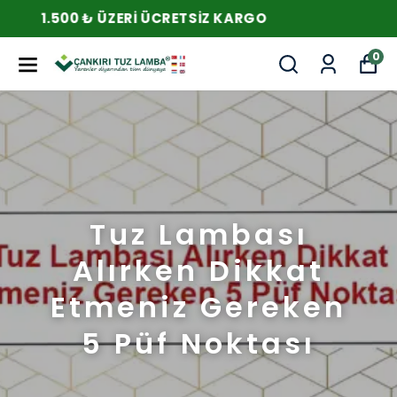
1.500 ₺ ÜZERI ÜCRETSIZ KARGO
0
Tuz Lambası
Alırken Dikkat
Etmeniz Gereken
5 Püf Noktası