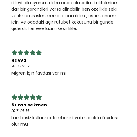
siteyi bilmiyorum daha once almadim kalitelerine
dair bir garantileri varsa alinabilir, ben ozellikle sekil
verilmemis islenmemis olani aldim , astim annem
icin, ve odadaki agir rutubet kokusunu bir gunde
giderdi, her eve lazim kesinlikle.
Havva
2018-02-12
Migren için faydası var mi
Nuran sekmen
2018-01-14
Lambasiz kullansak lambasini yakmasakta faydasi
olur mu