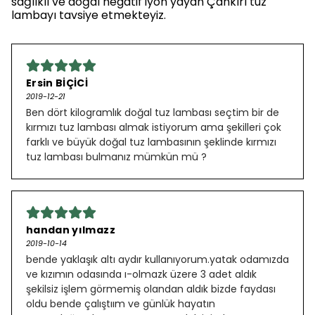
sağlıklı ve doğal negatif iyon yayan Çankırı tuz
lambayı tavsiye etmekteyiz.
Ersin BİÇİCİ
2019-12-21
Ben dört kilogramlık doğal tuz lambası seçtim bir de
kırmızı tuz lambası almak istiyorum ama şekilleri çok
farklı ve büyük doğal tuz lambasının şeklinde kırmızı
tuz lambası bulmanız mümkün mü ?
handan yılmazz
2019-10-14
bende yaklaşık altı aydır kullanıyorum.yatak odamızda
ve kızımın odasında ı-olmazk üzere 3 adet aldık
şekilsiz işlem görmemiş olandan aldık bizde faydası
oldu bende çalıştıım ve günlük hayatın