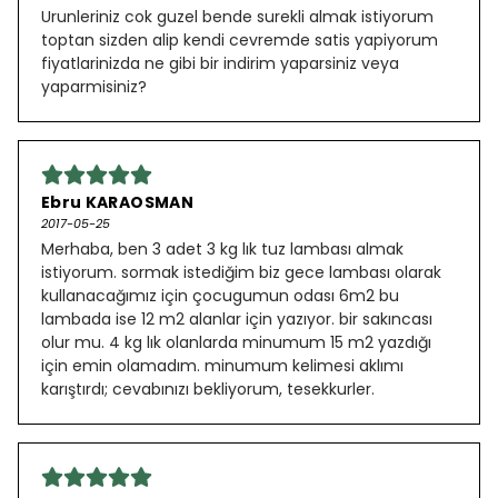
Urunleriniz cok guzel bende surekli almak istiyorum
toptan sizden alip kendi cevremde satis yapiyorum
fiyatlarinizda ne gibi bir indirim yaparsiniz veya
yaparmisiniz?
Ebru KARAOSMAN
2017-05-25
Merhaba, ben 3 adet 3 kg lık tuz lambası almak
istiyorum. sormak istediğim biz gece lambası olarak
kullanacağımız için çocugumun odası 6m2 bu
lambada ise 12 m2 alanlar için yazıyor. bir sakıncası
olur mu. 4 kg lık olanlarda minumum 15 m2 yazdığı
için emin olamadım. minumum kelimesi aklımı
karıştırdı; cevabınızı bekliyorum, tesekkurler.