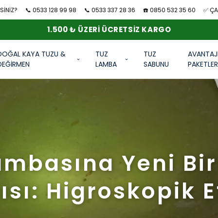
SİNİZ?
📞 0533 128 99 98
📞 0533 337 28 36
☎️ 0850 532 35 60
✅ ÇAN
1.500 ₺ ÜZERI ÜCRETSIZ KARGO
DOĞAL KAYA TUZU &
TUZ
TUZ
AVANTAJ
DEĞİRMEN
LAMBA
SABUNU
PAKETLE
ambasına Yeni Bir
ısı: Higroskopik E