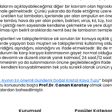
alarını açıklayabileceğimiz diğer bir kavram olan higrosk
 hale gelmektedir. Çünkü yukarıda da ifade ettiğimiz üzere 
retilen tuz lambaları, içerisinde yer alan ampulün en öneml
lamba, hava da yer alan polen, bakteri, virüs, kıl, tüy, to
ri çektiği nem sayesinde kendisine çekmekte ve yere düş
ması için belirli aralıklarda nemli bez ile lambanın temiz
erileri ve takipçilerimizce sık sorulan bir konuya açıklık
lerde yaşayan bazı müşteri ve takipçilerimiz kullanmış old
ridiğini, aşındığını, ıslandığını vs. ifade etmektedir. Biz d
urum ile karşı karşıya kalınmasının gayet normal olduğun
nı devamlı ve düzenli olarak yanık kalması( 24 saat/12 s
nmesinin ya da sulanmasının önüne geçilebileceğini ifade 
 kendisini koruyabilmesinin tek yolu sürekli olarak ürünü
 Ayının En önemli Gündemi Doğal Kristal Kaya Tuzu
’’ başl
uzu konusunda başta
Prof.Dr. Canan Karatay
olmak üze
alardan bahsedilmiştir.
Kurumsal
Popüler Kategor