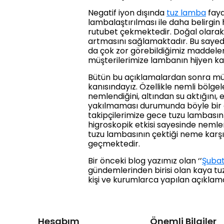
Negatif iyon dışında
tuz lamba
fayd
lambalaştırılması ile daha belirgin
rutubet çekmektedir. Doğal olarak ü
artmasını sağlamaktadır. Bu sayede 
da çok zor görebildiğimiz maddele
müşterilerimize lambanın hijyen kal
Bütün bu açıklamalardan sonra müşt
kanısındayız. Özellikle nemli bölge
nemlendiğini, altından su aktığını, e
yakılmaması durumunda böyle bir d
takipçilerimize gece tuzu lambası
higroskopik etkisi sayesinde nemle
tuzu lambasının çektiği neme karşı
geçmektedir.
Bir önceki blog yazımız olan ‘’
Şubat
gündemlerinden birisi olan kaya t
kişi ve kurumlarca yapılan açıklam
Hesabım
Önemli Bilgiler