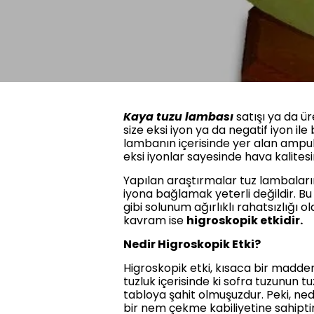
Kaya tuzu lambası
satışı ya da ü
size eksi iyon ya da negatif iyon il
lambanın içerisinde yer alan ampulü
eksi iyonlar sayesinde hava kalites
Yapılan araştırmalar tuz lambaların
iyona bağlamak yeterli değildir. Bu
gibi solunum ağırlıklı rahatsızlığı 
kavram ise
higroskopik etkidir.
Nedir Higroskopik Etki?
Higroskopik etki, kısaca bir madde
tuzluk içerisinde ki sofra tuzunun 
tabloya şahit olmuşuzdur. Peki, n
bir nem çekme kabiliyetine sahiptir.