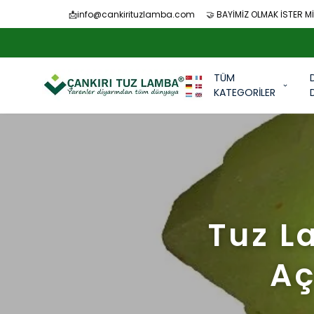
📩
info@cankirituzlamba.com
🤝 BAYİMİZ OLMAK İSTER Mİ
TÜM
KATEGORİLER
Tuz L
Aç