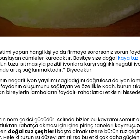
retimi yapan hangi kişi ya da firmaya sorarsanız sorun fayda
e başlayan cümleler kuracaktır. Basitçe size doğal
kaya tuz
n tuzu ısıtmasıyla pozitif iyonlara karşı sağlıklı negatif 
inde artış sağlanmaktadır.’’ Diyecektir.
ın negatif iyon yayılımı sağladığını doğrulasa da iyon la
 faydanın oluşumunu sağlayan ve özellikle Koah, burun tıkanı
olan bireylerin lambaların faydalı-rahatlatıcı etkisini hisse
nin nem çekici gücüdür. Aslında bizler bu kavramı somut 
tuzluktan rahatça akması için içine pirinç taneleri koymuşu
eden
doğal tuz çeşitleri
başta olmak üzere bütün tuz çeşitl
 Hele ki tuzun ısı düzeyi artırılırsa bu etki çok daha güçle