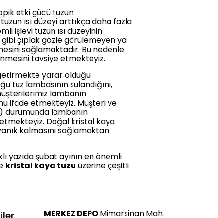
opik etki gücü tuzun
tuzun ısı düzeyi arttıkça daha fazla
i işlevi tuzun ısı düzeyinin
z gibi çıplak gözle görülemeyen ya
mesini sağlamaktadır. Bu nedenle
lenmesini tavsiye etmekteyiz.
 getirmekte yarar olduğu
uğu tuz lambasının sulandığını,
e müşterilerimiz lambanın
u ifade etmekteyiz. Müşteri ve
aat) durumunda lambanın
etmekteyiz. Doğal kristal kaya
n yanık kalmasını sağlamaktan
ıklı yazıda şubat ayının en önemli
re
kristal kaya tuzu
üzerine çeşitli
MERKEZ DEPO
Mimarsinan Mah.
iler