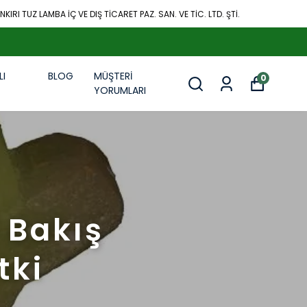
KIRI TUZ LAMBA İÇ VE DIŞ TİCARET PAZ. SAN. VE TİC. LTD. ŞTİ.
LI
BLOG
MÜŞTERİ
0
R
YORUMLARI
 Bakış
tki