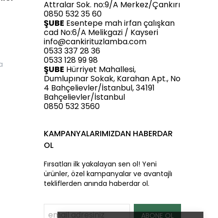
Attralar Sok. no:9/A Merkez/Çankırı
0850 532 35 60
ŞUBE
Esentepe mah irfan çalışkan
cad No:6/A Melikgazi / Kayseri
info@cankirituzlamba.com
0533 337 28 36
0533 128 99 98
a
ŞUBE
Hürriyet Mahallesi,
Dumlupınar Sokak, Karahan Apt., No
4 Bahçelievler/İstanbul, 34191
Bahçelievler/İstanbul
0850 532 3560
KAMPANYALARIMIZDAN HABERDAR
OL
Fırsatları ilk yakalayan sen ol! Yeni
ürünler, özel kampanyalar ve avantajlı
tekliflerden anında haberdar ol.
ABONE OL