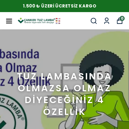
1.500 ₺ ÜZERI ÜCRETSIZ KARGO
0
TUZ LAMBASINDA
OLMAZSA OLMAZ
DİYECEĞİNİZ 4
ÖZELLİK