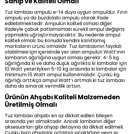
Sahip ve Kaliteli Olmalı
Tuz lambası ampulü e-14 duya uygun ampuldür. Fırın
ampulü ya da buzdolabı ampulü olarak ifade
edilebilmektedir. Ampulün kaliteli olması diğer
ifadeyle çabuk patlamaması sürekli ampul değişimi
yapmakla uğraştırmayacaktır. Bu nedenle ampul
kaliteli olmalı; bu konuda kendini kanıtlamış
markaların ürünü olmalıdır. Tuz lambasının faydalı
olabilmesi için içerisinde yer alan ampulün Watt’ının
lambanın ağırlığına uygun olması gerekir. 4-5 kg
ağırlığında ki ve daha düşük ağırlıkta ki lambalar için
10 Watt yeterliyken 5-10 kg arasında ki lambalar için
minimum 15 Watt ampul kullanılmalıdır. Çünkü kg
ağırlığı arttıkça ampul Watt’ı artmalı ki tuz lambası
daha da ısınarak verimlilik artsın.
Ürünün Ahşabı Kaliteli Malzemeden
Üretilmiş Olmalı
Tuz lambası ahşabı en az dikkat edilen bileşen
arasında yer almaktadır. Ancak lambanın diğer
aksesuarları gibi ahşap detayına da dikkat edilmeli.
Çünkü bazı ahşaplar ortamın sıcaklığına veya ısı