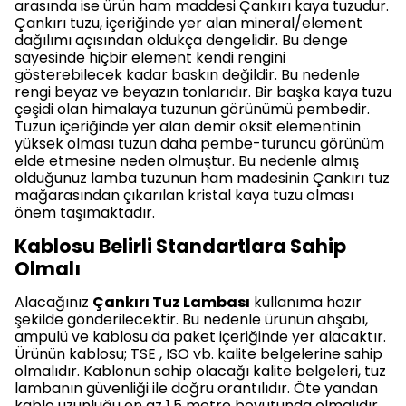
arasında ise ürün ham maddesi Çankırı kaya tuzudur.
Çankırı tuzu, içeriğinde yer alan mineral/element
dağılımı açısından oldukça dengelidir. Bu denge
sayesinde hiçbir element kendi rengini
gösterebilecek kadar baskın değildir. Bu nedenle
rengi beyaz ve beyazın tonlarıdır. Bir başka kaya tuzu
çeşidi olan himalaya tuzunun görünümü pembedir.
Tuzun içeriğinde yer alan demir oksit elementinin
yüksek olması tuzun daha pembe-turuncu görünüm
elde etmesine neden olmuştur. Bu nedenle almış
olduğunuz lamba tuzunun ham madesinin Çankırı tuz
mağarasından çıkarılan kristal kaya tuzu olması
önem taşımaktadır.
Kablosu Belirli Standartlara Sahip
Olmalı
Alacağınız
Çankırı Tuz Lambası
kullanıma hazır
şekilde gönderilecektir. Bu nedenle ürünün ahşabı,
ampulü ve kablosu da paket içeriğinde yer alacaktır.
Ürünün kablosu; TSE , ISO vb. kalite belgelerine sahip
olmalıdır. Kablonun sahip olacağı kalite belgeleri, tuz
lambanın güvenliği ile doğru orantılıdır. Öte yandan
kablo uzunluğu en az 1,5 metre boyutunda olmalıdır.