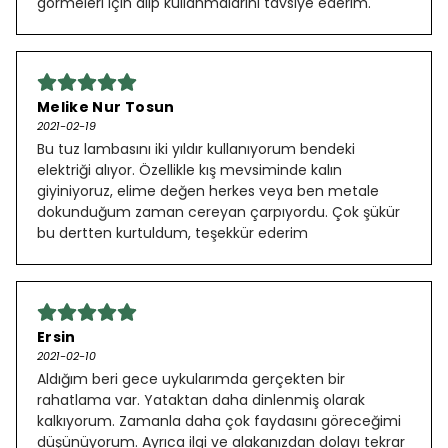
görmeleri için alıp kullanmalarını tavsiye ederim.
Melike Nur Tosun
2021-02-19
Bu tuz lambasını iki yıldır kullanıyorum bendeki
elektriği alıyor. Özellikle kış mevsiminde kalın
giyiniyoruz, elime değen herkes veya ben metale
dokunduğum zaman cereyan çarpıyordu. Çok şükür
bu dertten kurtuldum, teşekkür ederim
Ersin
2021-02-10
Aldığım beri gece uykularımda gerçekten bir
rahatlama var. Yataktan daha dinlenmiş olarak
kalkıyorum. Zamanla daha çok faydasını göreceğimi
düşünüyorum. Ayrıca ilgi ve alakanızdan dolayı tekrar