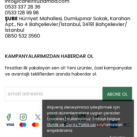
info@cankirituzlamba.com
0533 337 28 36
0533 128 99 98
ŞUBE
Hürriyet Mahallesi, Dumlupınar Sokak, Karahan
Apt., No 4 Bahçelievler/İstanbul, 34191 Bahçelievler/
İstanbul
0850 532 3560
KAMPANYALARIMIZDAN HABERDAR OL
Fırsatları ilk yakalayan sen ol! Yeni ürünler, özel kampanyalar
ve avantajlı tekliflerden anında haberdar ol.
ABONE OL
Alışveriş deneyiminizi iyileştirmek için
yasal düzenlemelere uygun çerezler
(cookies) kullanıyoruz. Detaylı bilgiye
Gizlilik ve Çerez Politikası
sayfamızdan
erişebilirsiniz.