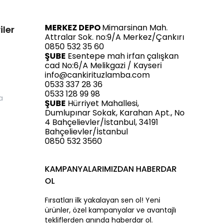
MERKEZ DEPO
Mimarsinan Mah.
iler
Attralar Sok. no:9/A Merkez/Çankırı
0850 532 35 60
ŞUBE
Esentepe mah irfan çalışkan
cad No:6/A Melikgazi / Kayseri
info@cankirituzlamba.com
0533 337 28 36
0533 128 99 98
a
ŞUBE
Hürriyet Mahallesi,
Dumlupınar Sokak, Karahan Apt., No
4 Bahçelievler/İstanbul, 34191
Bahçelievler/İstanbul
0850 532 3560
KAMPANYALARIMIZDAN HABERDAR
OL
Fırsatları ilk yakalayan sen ol! Yeni
ürünler, özel kampanyalar ve avantajlı
tekliflerden anında haberdar ol.