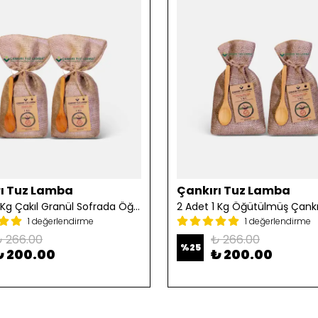
ı Tuz Lamba
Çankırı Tuz Lamba
2 Adet 1 Kg Çakıl Granül Sofrada Öğütme Tuzu
1 değerlendirme
1 değerlendirme
 266.00
₺ 266.00
%
25
₺ 200.00
₺ 200.00