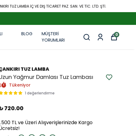
KIRI TUZ LAMBA İÇ VE DIŞ TİCARET PAZ. SAN. VE TİC. LTD. ŞTİ.
LI
BLOG
MÜŞTERİ
0
R
YORUMLARI
ÇANKIRI TUZ LAMBA
Uzun Yağmur Damlası Tuz Lambası
Tükeniyor
1 değerlendirme
₺ 720.00
1.500 TL ve Üzeri Alışverişlerinizde Kargo
Ücretsiz!