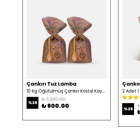
Çankırı Tuz Lamba
Çankır
10 Kg Öğütülmüş Çankırı Kristal Kaya Tuzu
₺ 1,200.00
%
25
₺ 900.00
₺
%
25