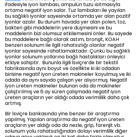
ifadesiyle iyon lambası, ampulün tuzu ısıtmasıyla
ortama negatif iyon salar. Tuz lambaları ile yayılan
bu sağlıklı iyonlar sayesinde ortamda yer alan pozitif
iyonlar azalır. Bu durum havada yer alan polen, toz,
bakteri gibi maddelerin yere düşmesini ve bu
maddelerin bizi olumsuz etkilemesini önler. Bu sayede
bu maddelere bağlı olarak astım, bronşit, KOAH
benzeri solunum ile ilgili rahatsızlığı olanlar negatif
iyonlar sayesinde rahatlamaktadır. Çünkü bu sağlıklı
iyonlar solunum yollarına bağlı hastalıkları önleyici
etkiye sahiptir. Bununla ilgili İsviçre’de bir tekstil
fabrikasında aynı boyut ve özellikte ki iki odadan
birisine negatif iyon üreten makineler koyulmuş ve iki
odada da aynı sayıda çalışan yer alıyormuş. Negatif
iyon üreten makineler bulunan oda da makineler
çalıştırılmış ve 6 ay süren çalışmada negatif iyon
üreten araçların yer aldığı odada verimlilik daha çok
artmış.
Bir İsviçre bankasında yine benzer bir araştırma
yapılmış. Yapılan araştırma da negatif iyon üreten
araçların yer aldığı oda da nezle, grip, farenjit vb.
solunum yolu rahatsızlığından dolayı verimlilik diğer
odaya göre yaklaşık on iki kat daha fazla olmuştur.