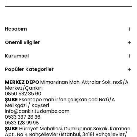
Hesabım
Önemli Bilgiler
Kurumsal
Popüler Kategoriler
MERKEZ DEPO
Mimarsinan Mah. Attralar Sok. no:9/A
Merkez/Çankırı
0850 532 35 60
ŞUBE
Esentepe mah irfan çalışkan cad No:6/A
Melikgazi / Kayseri
info@cankirituzlamba.com
0533 337 28 36
0533 128 99 98
ŞUBE
Hürriyet Mahallesi, Dumlupınar Sokak, Karahan
Apt., No 4 Bahçelievler/İstanbul, 34191 Bahçelievler/