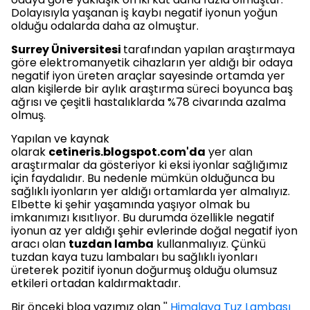
Dolayısıyla yaşanan iş kaybı negatif iyonun yoğun
olduğu odalarda daha az olmuştur.
Surrey Üniversitesi
tarafından yapılan araştırmaya
göre elektromanyetik cihazların yer aldığı bir odaya
negatif iyon üreten araçlar sayesinde ortamda yer
alan kişilerde bir aylık araştırma süreci boyunca baş
ağrısı ve çeşitli hastalıklarda %78 civarında azalma
olmuş.
Yapılan ve kaynak
olarak
cetineris.blogspot.com'da
yer alan
araştırmalar da gösteriyor ki eksi iyonlar sağlığımız
için faydalıdır. Bu nedenle mümkün olduğunca bu
sağlıklı iyonların yer aldığı ortamlarda yer almalıyız.
Elbette ki şehir yaşamında yaşıyor olmak bu
imkanımızı kısıtlıyor. Bu durumda özellikle negatif
iyonun az yer aldığı şehir evlerinde doğal negatif iyon
aracı olan
tuzdan lamba
kullanmalıyız. Çünkü
tuzdan kaya tuzu lambaları bu sağlıklı iyonları
üreterek pozitif iyonun doğurmuş olduğu olumsuz
etkileri ortadan kaldırmaktadır.
Bir önceki blog yazımız olan ''
Himalaya Tuz Lambası