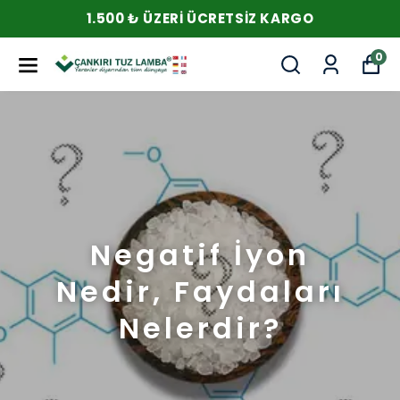
RGO
1.500 ₺ ÜZERI ÜCRETSIZ KA
0
Negatif İyon
Nedir, Faydaları
Nelerdir?