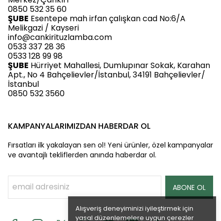
0850 532 35 60
ŞUBE
Esentepe mah irfan çalışkan cad No:6/A
Melikgazi / Kayseri
info@cankirituzlamba.com
0533 337 28 36
0533 128 99 98
ŞUBE
Hürriyet Mahallesi, Dumlupınar Sokak, Karahan
Apt., No 4 Bahçelievler/İstanbul, 34191 Bahçelievler/
İstanbul
0850 532 3560
KAMPANYALARIMIZDAN HABERDAR OL
Fırsatları ilk yakalayan sen ol! Yeni ürünler, özel kampanyalar
ve avantajlı tekliflerden anında haberdar ol.
ABONE OL
Alışveriş deneyiminizi iyileştirmek için
yasal düzenlemelere uygun çerezler