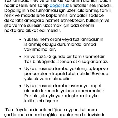
Tuz lambaları ev ve ofislerde kullanım alanları bulan
nadir özelliklere sahip
doğal tuz
kristaller şeklindedir.
Doğallığının bozulmaması için üzeri cilalanmış, farklı
renk ve maddelerle kaplanmış lambalar sadece
dekoratif amaçlara hizmet etmektedir. Kullanım ve
şifa verme süresini uzatmak için bazı önemli
noktalara dikkat edilmelidir.
Yüksek nem oranı veya tuz lambasının
ıslanmış olduğu durumlarda lamba
yakılmamalıdır.
Kir ve toz 2-3 günde bir temizlenmelidir.
Toz biriktiğinde istenen etki sağlanamaz.
Uyku sırasında lamba yakılmışsa, kapı ve
pencerelerin kapalı tutulmalıdır. Böylece
yüksek verim alınabilir.
Uyku sırasında lamba uyumaya engel
olacak derecede yakına konmamalıdır.
Parlak ışık uykuyu zorlaştırarak uyku
kalitesini düşürür.
Tüm faydaları incelendiğinde uygun kullanım
şartlarında önemli sağlık sorunlarının tedavisinde