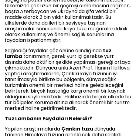
Ülkemizde çok uzun bir geçmişi olmamasına rağmen,
başta Azerbaycan ve Ukrayna’da şifa verici bir
madde olarak 2 bin yıldır kullanılmaktadır. Bu
ülkelerde daha da ileri bir seviyeye taşınan
araştırmalar sonucunda kaya tuzu mağaraları klinik
olarak kullanılmış ve önemli sağlık sorunlarına
faydaları ispatlanmıştır.
Sağladığı faydalar göz önüne alındığında
tuz
lamba
tanıtımının, gerek yurt içi gerekse yurt
dışında daha aktif bir şekilde yapılması gereği ortaya
çıkmaktadır. Dünyaca ünlü Azeri Prof. Hanım Halilova
yaptığı araştırmalarda, Çankırı kaya tuzunun iyi
tanıtılmasıyla birlikte bu bölgenin, dünya sağlık
turizminin önemli bir merkezi haline gelebileceğini
belirterek, birçok hastalığa karşı önemli bir kaynak
olduğunu söylemektedir. Hâlihazırda birçok ülkede bu
tür bölgeler koruma altına alınarak önemli bir turizm
merkezi haline getirilmektedir.
Tuz Lambanın Faydaları Nelerdir?
Yapılan araştırmalarda
Çankırı tuzu
dünyada
tanınan Himalaya tuzuna oranla çok daha sağlıklı