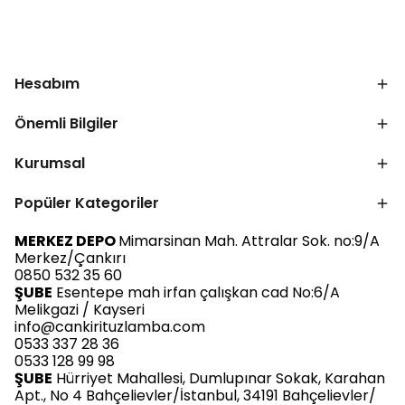
Hesabım
Önemli Bilgiler
Kurumsal
Popüler Kategoriler
MERKEZ DEPO
Mimarsinan Mah. Attralar Sok. no:9/A
Merkez/Çankırı
0850 532 35 60
ŞUBE
Esentepe mah irfan çalışkan cad No:6/A
Melikgazi / Kayseri
info@cankirituzlamba.com
0533 337 28 36
0533 128 99 98
ŞUBE
Hürriyet Mahallesi, Dumlupınar Sokak, Karahan
Apt., No 4 Bahçelievler/İstanbul, 34191 Bahçelievler/