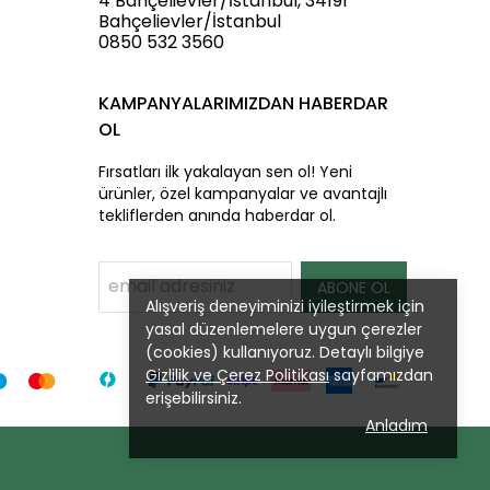
4 Bahçelievler/İstanbul, 34191
Bahçelievler/İstanbul
0850 532 3560
KAMPANYALARIMIZDAN HABERDAR
OL
Fırsatları ilk yakalayan sen ol! Yeni
ürünler, özel kampanyalar ve avantajlı
tekliflerden anında haberdar ol.
ABONE OL
Alışveriş deneyiminizi iyileştirmek için
yasal düzenlemelere uygun çerezler
(cookies) kullanıyoruz. Detaylı bilgiye
Gizlilik ve Çerez Politikası
sayfamızdan
erişebilirsiniz.
Anladım