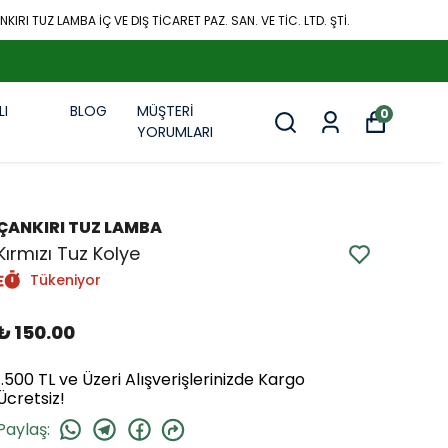
KIRI TUZ LAMBA İÇ VE DIŞ TİCARET PAZ. SAN. VE TİC. LTD. ŞTİ.
LI
BLOG
MÜŞTERİ
0
R
YORUMLARI
ÇANKIRI TUZ LAMBA
Kırmızı Tuz Kolye
Tükeniyor
₺ 150.00
1.500 TL ve Üzeri Alışverişlerinizde Kargo
Ücretsiz!
Paylaş
: