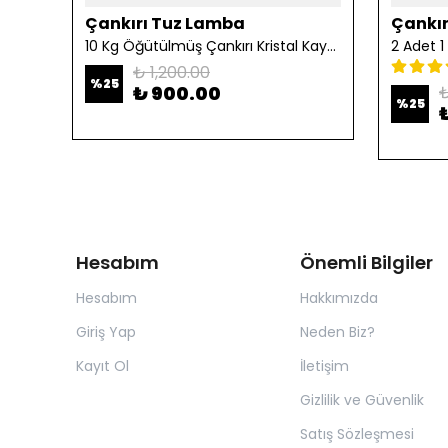
Çankırı Tuz Lamba
Çankır
10 Kg Öğütülmüş Çankırı Kristal Kaya Tuzu
₺ 1,200.00
%
25
₺ 900.00
₺
%
25
Hesabım
Önemli Bilgiler
Hesabım
Hakkımızda
Giriş Yap
Neden Biz?
Kayıt Ol
İletişim
Gizlilik ve Güvenlik
Satış Sözleşmesi