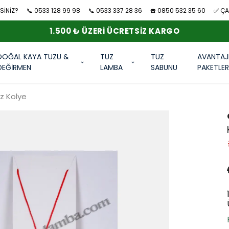
SİNİZ?
📞 0533 128 99 98
📞 0533 337 28 36
☎️ 0850 532 35 60
✅ ÇAN
1.500 ₺ ÜZERI ÜCRETSIZ KARGO
DOĞAL KAYA TUZU &
TUZ
TUZ
AVANTAJ
DEĞİRMEN
LAMBA
SABUNU
PAKETLE
uz Kolye