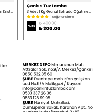
Çankırı Tuz Lamba
Çan
2 Adet 1 Kg Öğütülmüş Çankırı Kristal Kaya Tuzu
3 Adet 1 Kg Granül Sofrada Öğütme Tuzu
1 değerlendirme
₺ 400.00
%
25
%
25
₺ 300.00
MERKEZ DEPO
Mimarsinan Mah.
iler
Attralar Sok. no:9/A Merkez/Çankırı
0850 532 35 60
ŞUBE
Esentepe mah irfan çalışkan
cad No:6/A Melikgazi / Kayseri
info@cankirituzlamba.com
0533 337 28 36
0533 128 99 98
a
ŞUBE
Hürriyet Mahallesi,
Dumlupınar Sokak, Karahan Apt., No