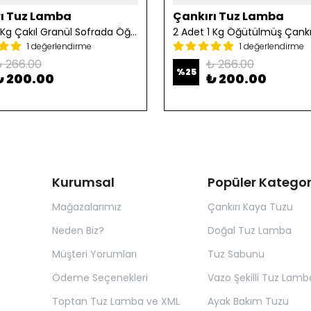
ı Tuz Lamba
Çankırı Tuz Lamba
2 Adet 1 Kg Çakıl Granül Sofrada Öğütme Tuzu
1 değerlendirme
1 değerlendirme
 266.00
₺ 266.00
%
25
₺ 200.00
₺ 200.00
Kurumsal
Popüler Kategor
Mağazalarımız
Çankırı Kaya Tuzu
Neden Biz?
Doğal Tuz Lamba
Müşteri Yorumları
Tuz Sabunu
Ödeme Seçenekleri
Vazo Şekilli Tuz Lamb
Toptan Tuz Lamba ve XML
Ayak Bakım Tuzu