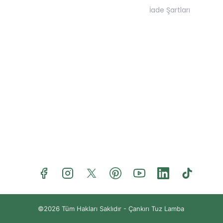
İade Şartları
©2026 Tüm Hakları Saklıdır -
Çankırı Tuz Lamba