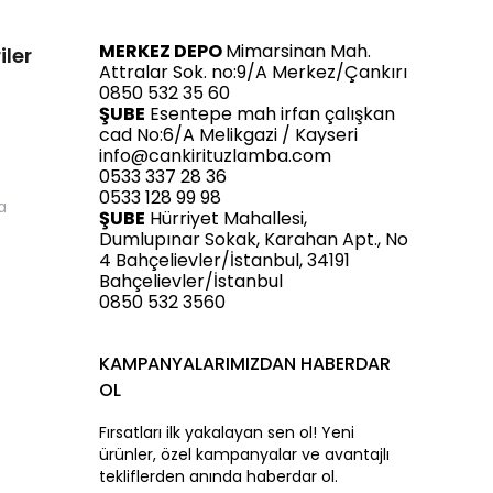
MERKEZ DEPO
Mimarsinan Mah.
iler
Attralar Sok. no:9/A Merkez/Çankırı
0850 532 35 60
ŞUBE
Esentepe mah irfan çalışkan
cad No:6/A Melikgazi / Kayseri
info@cankirituzlamba.com
0533 337 28 36
0533 128 99 98
a
ŞUBE
Hürriyet Mahallesi,
Dumlupınar Sokak, Karahan Apt., No
4 Bahçelievler/İstanbul, 34191
Bahçelievler/İstanbul
0850 532 3560
KAMPANYALARIMIZDAN HABERDAR
OL
Fırsatları ilk yakalayan sen ol! Yeni
ürünler, özel kampanyalar ve avantajlı
tekliflerden anında haberdar ol.