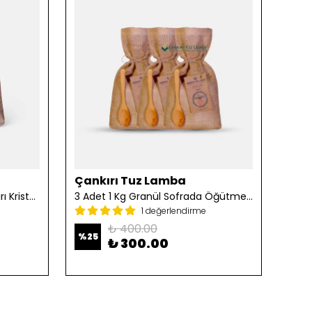
Çankırı Tuz Lamba
Çan
2 Adet 1 Kg Öğütülmüş Çankırı Kristal Kaya Tuzu
3 Adet 1 Kg Granül Sofrada Öğütme Tuzu
1 değerlendirme
₺ 400.00
%
25
%
25
₺ 300.00