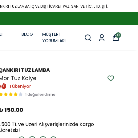
KIRI TUZ LAMBA İÇ VE DIŞ TİCARET PAZ. SAN. VE TİC. LTD. ŞTİ.
LI
BLOG
MÜŞTERİ
0
R
YORUMLARI
ÇANKIRI TUZ LAMBA
Mor Tuz Kolye
Tükeniyor
1 değerlendirme
₺ 150.00
1.500 TL ve Üzeri Alışverişlerinizde Kargo
Ücretsiz!