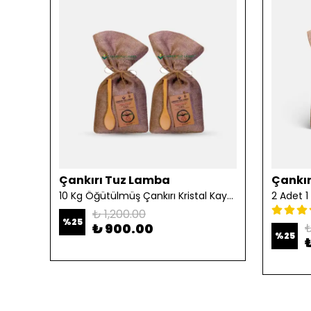
Çankırı Tuz Lamba
Çankır
10 Kg Öğütülmüş Çankırı Kristal Kaya Tuzu
₺ 1,200.00
%
25
₺ 900.00
₺
%
25