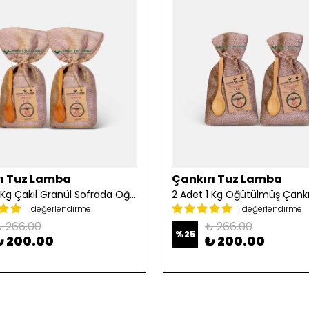
ı Tuz Lamba
Çankırı Tuz Lamba
2 Adet 1 Kg Çakıl Granül Sofrada Öğütme Tuzu
1 değerlendirme
1 değerlendirme
 266.00
₺ 266.00
%
25
₺ 200.00
₺ 200.00