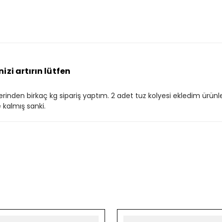
izi artırın lütfen
tlerinden birkaç kg sipariş yaptım. 2 adet tuz kolyesi ekledim ürünle
e kalmış sanki.