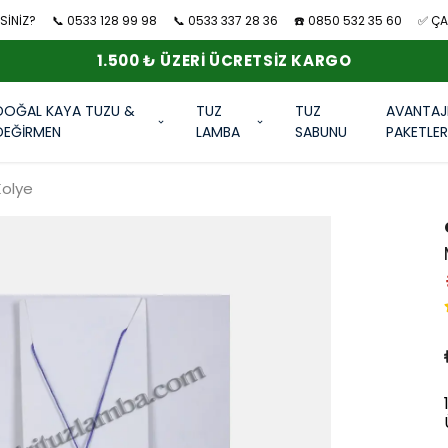
SİNİZ?
📞 0533 128 99 98
📞 0533 337 28 36
☎️ 0850 532 35 60
✅ ÇAN
1.500 ₺ ÜZERI ÜCRETSIZ KARGO
DOĞAL KAYA TUZU &
TUZ
TUZ
AVANTAJ
DEĞİRMEN
LAMBA
SABUNU
PAKETLE
Kolye