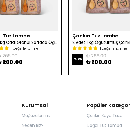
ı Tuz Lamba
Çankırı Tuz Lamba
2 Adet 1 Kg Çakıl Granül Sofrada Öğütme Tuzu
1 değerlendirme
1 değerlendirme
 266.00
₺ 266.00
%
25
₺ 200.00
₺ 200.00
Kurumsal
Popüler Kategor
Mağazalarımız
Çankırı Kaya Tuzu
Neden Biz?
Doğal Tuz Lamba