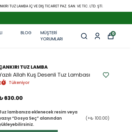
KIRI TUZ LAMBA İÇ VE DIŞ TİCARET PAZ. SAN. VE TİC. LTD. ŞTİ.
LI
BLOG
MÜŞTERİ
0
R
YORUMLARI
ÇANKIRI TUZ LAMBA
Yazılı Allah Kuş Desenli Tuz Lambası
Tükeniyor
₺ 630.00
Tuz lambanıza eklenecek resim veya
yazıyı “Dosya Seç” alanından
(+
₺ 100.00
)
yükleyebilirsiniz.