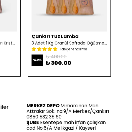
Çankırı Tuz Lamba
Çan
2 Adet 1 Kg Öğütülmüş Çankırı Kristal Kaya Tuzu
3 Adet 1 Kg Granül Sofrada Öğütme Tuzu
1 değerlendirme
₺ 400.00
%
25
%
25
₺ 300.00
MERKEZ DEPO
Mimarsinan Mah.
iler
Attralar Sok. no:9/A Merkez/Çankırı
0850 532 35 60
ŞUBE
Esentepe mah irfan çalışkan
cad No:6/A Melikgazi / Kayseri