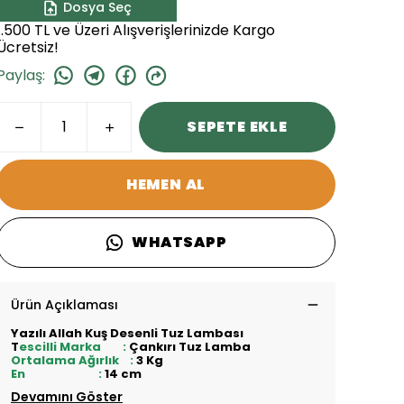
Dosya Seç
1.500 TL ve Üzeri Alışverişlerinizde Kargo
Ücretsiz!
Paylaş
:
SEPETE EKLE
HEMEN AL
WHATSAPP
Ürün Açıklaması
Yazılı Allah Kuş Desenli Tuz Lambası
T
escilli Marka :
Çankırı Tuz Lamba
Ortalama Ağırlık :
3 Kg
En :
14 cm
Devamını Göster