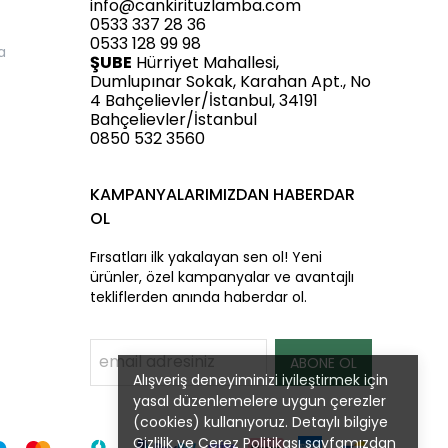
info@cankirituzlamba.com
0533 337 28 36
0533 128 99 98
a
ŞUBE
Hürriyet Mahallesi,
Dumlupınar Sokak, Karahan Apt., No
4 Bahçelievler/İstanbul, 34191
Bahçelievler/İstanbul
0850 532 3560
KAMPANYALARIMIZDAN HABERDAR
OL
Fırsatları ilk yakalayan sen ol! Yeni
ürünler, özel kampanyalar ve avantajlı
tekliflerden anında haberdar ol.
ABONE OL
Alışveriş deneyiminizi iyileştirmek için
yasal düzenlemelere uygun çerezler
(cookies) kullanıyoruz. Detaylı bilgiye
Gizlilik ve Çerez Politikası
sayfamızdan