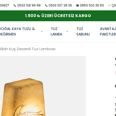
SİNİZ?
📞 0533 128 99 98
📞 0533 337 28 36
☎️ 0850 532 35 60
✅ ÇAN
1.500 ₺ ÜZERI ÜCRETSIZ KARGO
DOĞAL KAYA TUZU &
TUZ
TUZ
AVANTAJ
DEĞİRMEN
LAMBA
SABUNU
PAKETLE
 Allah Kuş Desenli Tuz Lambası