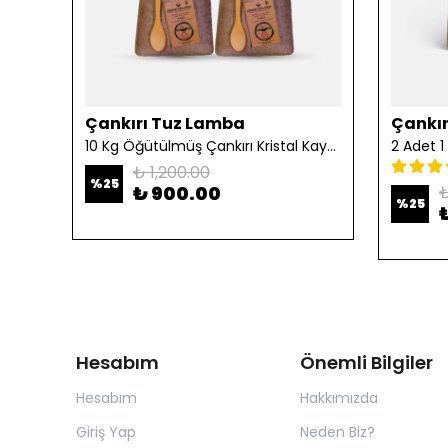
Çankırı Tuz Lamba
Çankır
10 Kg Öğütülmüş Çankırı Kristal Kaya Tuzu
₺ 1,200.00
%
25
₺ 900.00
₺
%
25
Hesabım
Önemli Bilgiler
Hesabım
Hakkımızda
Giriş Yap
Neden Biz?