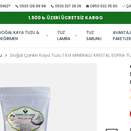
SİNİZ?
📞 0533 128 99 98
📞 0533 337 28 36
☎️ 0850 532 35 60
✅ ÇAN
1.500 ₺ ÜZERI ÜCRETSIZ KARGO
DOĞAL KAYA TUZU &
TUZ
TUZ
AVANTAJ
DEĞİRMEN
LAMBA
SABUNU
PAKETLE
u
Doğal Çankırı Kaya Tuzu 1 KG MİNERALLİ KRİSTAL SOFRA T