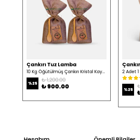
Çankırı Tuz Lamba
Çankır
10 Kg Öğütülmüş Çankırı Kristal Kaya Tuzu
₺ 1,200.00
%
25
₺ 900.00
₺
%
25
Hesabım
Önemli Bilgiler