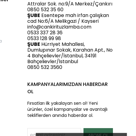
Attralar Sok. no:9/A Merkez/Çankırı
0850 532 35 60
ŞUBE
Esentepe mah irfan çalışkan
cad No:6/A Melikgazi / Kayseri
info@cankirituzlamba.com
0533 337 28 36
0533 128 99 98
a
ŞUBE
Hürriyet Mahallesi,
Dumlupınar Sokak, Karahan Apt., No
4 Bahçelievler/İstanbul, 34191
Bahçelievler/İstanbul
0850 532 3560
KAMPANYALARIMIZDAN HABERDAR
OL
Fırsatları ilk yakalayan sen ol! Yeni
ürünler, özel kampanyalar ve avantajlı
tekliflerden anında haberdar ol.
ABONE OL