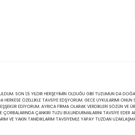
UM. SON 1,5 YILDIR HERŞEYİMİN OLDUĞU GİBİ TUZUMUN DA DOĞALI
 DA HERKESE ÖZELLİKLE TAVSİYE EDŞYORUM. GECE UYKULARIMI ONU
ŞŞEKÜR EDİYORUM. AYRICA FİRMA OLARAK VERDİKLERİ SÖZÜN VE ÜR
SE ÇORBALARINDA ÇANKIRI TUZU BULUNDURMALARINI TAVSİYE EDER A
LARIM VE YAKIN TANIDIKLARIM TAVSİYEMLE YAPAY TUZDAN UZAKLAŞM