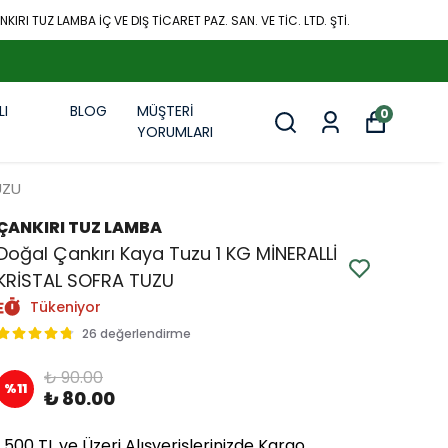
KIRI TUZ LAMBA İÇ VE DIŞ TİCARET PAZ. SAN. VE TİC. LTD. ŞTİ.
LI
BLOG
MÜŞTERİ
0
R
YORUMLARI
UZU
ÇANKIRI TUZ LAMBA
Doğal Çankırı Kaya Tuzu 1 KG MİNERALLİ
KRİSTAL SOFRA TUZU
Tükeniyor
26 değerlendirme
₺ 90.00
%
11
₺ 80.00
1.500 TL ve Üzeri Alışverişlerinizde Kargo