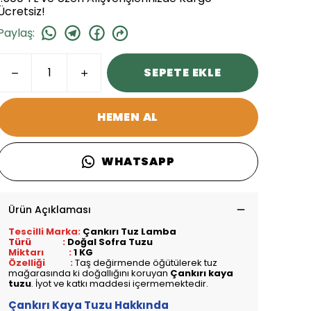
Ücretsiz!
Paylaş
:
SEPETE EKLE
HEMEN AL
WHATSAPP
Ürün Açıklaması
Tescilli Marka:
Çankırı Tuz Lamba
Türü :
Doğal Sofra Tuzu
Miktarı :
1 KG
Özelliği :
Taş değirmende öğütülerek tuz
mağarasında ki doğallığını koruyan
Çankırı kaya
tuzu
. İyot ve katkı maddesi içermemektedir.
Çankırı Kaya Tuzu Hakkında