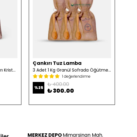
Çankırı Tuz Lamba
Çan
2 Adet 1 Kg Öğütülmüş Çankırı Kristal Kaya Tuzu
3 Adet 1 Kg Granül Sofrada Öğütme Tuzu
1 değerlendirme
₺ 400.00
%
25
%
25
₺ 300.00
MERKEZ DEPO
Mimarsinan Mah.
iler