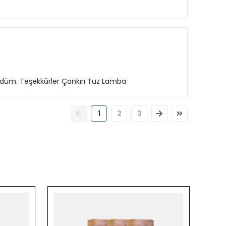
ördüm. Teşekkürler Çankırı Tuz Lamba
1
2
3