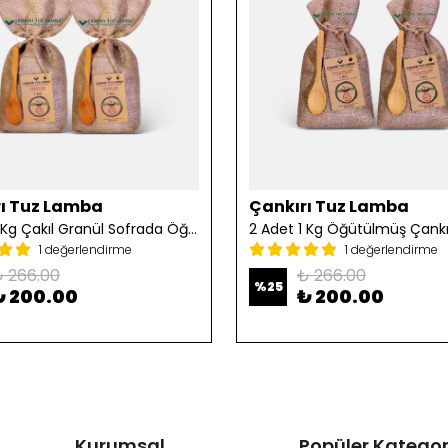
ı Tuz Lamba
Çankırı Tuz Lamba
2 Adet 1 Kg Çakıl Granül Sofrada Öğütme Tuzu
1 değerlendirme
1 değerlendirme
 266.00
₺ 266.00
%
25
₺ 200.00
₺ 200.00
Kurumsal
Popüler Kategor