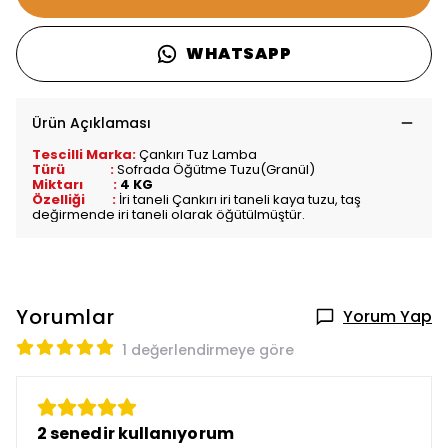
WHATSAPP
Ürün Açıklaması
Tescilli Marka:
Çankırı Tuz Lamba
Türü :
Sofrada Öğütme Tuzu(Granül)
Miktarı :
4 KG
Özelliği :
İri taneli Çankırı iri taneli kaya tuzu, taş
değirmende iri taneli olarak öğütülmüştür.
Yorumlar
Yorum Yap
1 değerlendirmeye göre
2 senedir kullanıyorum