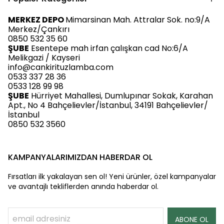
MERKEZ DEPO
Mimarsinan Mah. Attralar Sok. no:9/A
Merkez/Çankırı
0850 532 35 60
ŞUBE
Esentepe mah irfan çalışkan cad No:6/A
Melikgazi / Kayseri
info@cankirituzlamba.com
0533 337 28 36
0533 128 99 98
ŞUBE
Hürriyet Mahallesi, Dumlupınar Sokak, Karahan
Apt., No 4 Bahçelievler/İstanbul, 34191 Bahçelievler/
İstanbul
0850 532 3560
KAMPANYALARIMIZDAN HABERDAR OL
Fırsatları ilk yakalayan sen ol! Yeni ürünler, özel kampanyalar
ve avantajlı tekliflerden anında haberdar ol.
ABONE OL