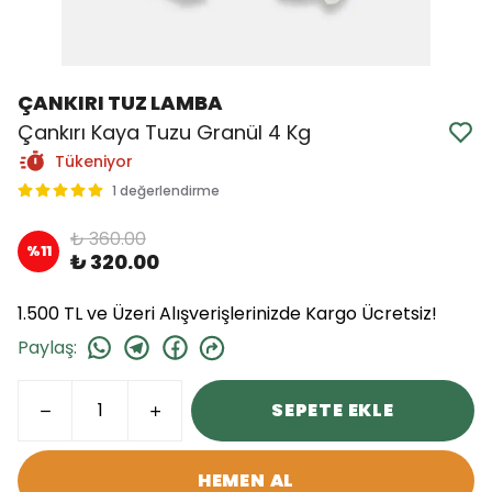
ÇANKIRI TUZ LAMBA
Çankırı Kaya Tuzu Granül 4 Kg
Tükeniyor
1 değerlendirme
₺ 360.00
%
11
₺ 320.00
1.500 TL ve Üzeri Alışverişlerinizde Kargo Ücretsiz!
Paylaş
:
SEPETE EKLE
HEMEN AL