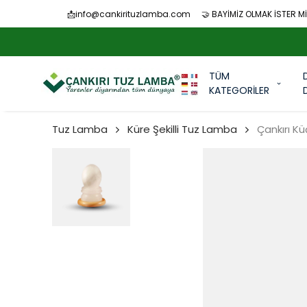
📩
info@cankirituzlamba.com
🤝 BAYİMİZ OLMAK İSTER Mİ
TÜM
KATEGORİLER
Tuz Lamba
Küre Şekilli Tuz Lamba
Çankırı K