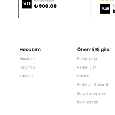
₺ 1,200.00
%
25
₺ 900.00
₺
%
25
Hesabım
Önemli Bilgiler
Hesabım
Hakkımızda
Giriş Yap
Neden Biz?
Kayıt Ol
İletişim
Gizlilik ve Güvenlik
Satış Sözleşmesi
İade Şartları