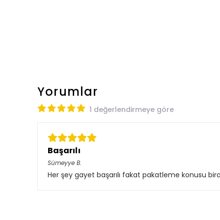
Yorumlar
1 değerlendirmeye göre
Başarılı
Sümeyye
B.
Her şey gayet başarılı fakat pakatleme konusu biraz da