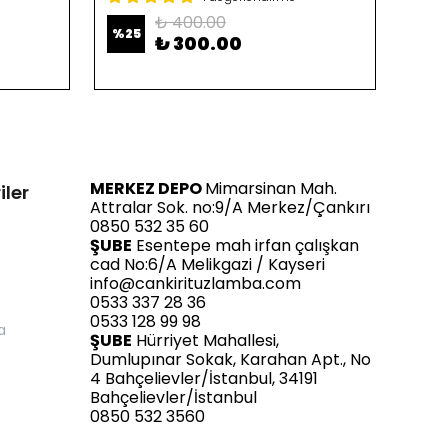
₺ 400.00
%
25
%
25
₺ 300.00
MERKEZ DEPO
Mimarsinan Mah.
iler
Attralar Sok. no:9/A Merkez/Çankırı
0850 532 35 60
ŞUBE
Esentepe mah irfan çalışkan
cad No:6/A Melikgazi / Kayseri
info@cankirituzlamba.com
0533 337 28 36
0533 128 99 98
a
ŞUBE
Hürriyet Mahallesi,
Dumlupınar Sokak, Karahan Apt., No
4 Bahçelievler/İstanbul, 34191
Bahçelievler/İstanbul
0850 532 3560