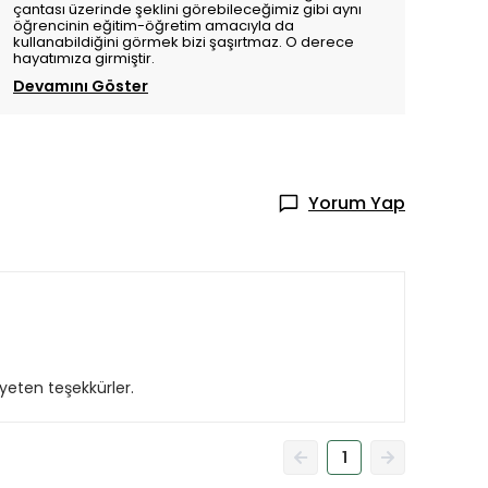
çantası üzerinde şeklini görebileceğimiz gibi aynı
öğrencinin eğitim-öğretim amacıyla da
kullanabildiğini görmek bizi şaşırtmaz. O derece
hayatımıza girmiştir.
Devamını Göster
Yorum Yap
ıyeten teşekkürler.
1