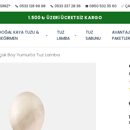
SİNİZ?
📞 0533 128 99 98
📞 0533 337 28 36
☎️ 0850 532 35 60
✅ ÇAN
1.500 ₺ ÜZERI ÜCRETSIZ KARGO
DOĞAL KAYA TUZU &
TUZ
TUZ
AVANTAJ
DEĞİRMEN
LAMBA
SABUNU
PAKETLE
üçük Boy Yumurta Tuz Lamba