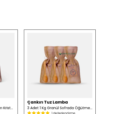
Çankırı Tuz Lamba
Çan
2 Adet 1 Kg Öğütülmüş Çankırı Kristal Kaya Tuzu
3 Adet 1 Kg Granül Sofrada Öğütme Tuzu
1 değerlendirme