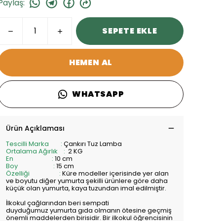
Paylaş
:
SEPETE EKLE
HEMEN AL
WHATSAPP
Ürün Açıklaması
Tescilli Marka :
Çankırı Tuz Lamba
Ortalama Ağırlık :
2 KG
En :
10 cm
Boy :
15 cm
Özelliği :
Küre modeller içerisinde yer alan
ve boyutu diğer yumurta şekilli ürünlere göre daha
küçük olan yumurta, kaya tuzundan imal edilmiştir.
İlkokul çağlarından beri sempati
duyduğumuz
yumurta
gıda olmanın ötesine geçmiş
önemli maddelerden birisidir. Bir ilkokul öğrencisinin