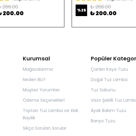
 266.00
₺ 266.00
%
25
₺ 200.00
₺ 200.00
Kurumsal
Popüler Kategor
Mağazalarımız
Çankırı Kaya Tuzu
Neden Biz?
Doğal Tuz Lamba
Müşteri Yorumları
Tuz Sabunu
Ödeme Seçenekleri
Vazo Şekilli Tuz Lamb
Toptan Tuz Lamba ve XML
Ayak Bakım Tuzu
Bayilik
Banyo Tuzu
Sıkça Sorulan Sorular