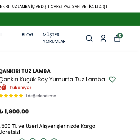
KIRI TUZ LAMBA İÇ VE DIŞ TİCARET PAZ. SAN. VE TİC. LTD. ŞTİ.
LI
BLOG
MÜŞTERİ
0
R
YORUMLARI
ÇANKIRI TUZ LAMBA
Çankırı Küçük Boy Yumurta Tuz Lamba
Tükeniyor
1 değerlendirme
₺ 1,900.00
1.500 TL ve Üzeri Alışverişlerinizde Kargo
Ücretsiz!