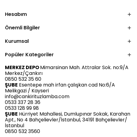
Hesabım
Önemli Bilgiler
Kurumsal
Popüler Kategoriler
MERKEZ DEPO
Mimarsinan Mah. Attralar Sok. no:9/A
Merkez/Çankırı
0850 532 35 60
ŞUBE
Esentepe mah irfan çalışkan cad No:6/A
Melikgazi / Kayseri
info@cankirituzlamba.com
0533 337 28 36
0533 128 99 98
ŞUBE
Hürriyet Mahallesi, Dumlupınar Sokak, Karahan
Apt., No 4 Bahçelievler/İstanbul, 34191 Bahçelievler/
İstanbul
0850 532 3560