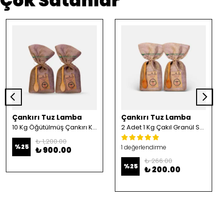
Çok Satanlar
Çankırı Tuz Lamba
Çankırı Tuz Lamba
10 Kg Öğütülmüş Çankırı Kristal Kaya Tuzu
2 Adet 1 Kg Çakıl Granül Sofrada Öğütme Tuzu
₺ 1,200.00
%
25
1 değerlendirme
₺ 900.00
₺ 266.00
%
25
₺ 200.00