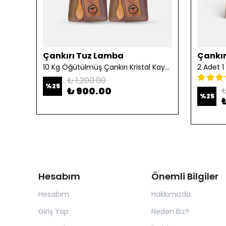
Çankırı Tuz Lamba
Çankır
10 Kg Öğütülmüş Çankırı Kristal Kaya Tuzu
₺ 1,200.00
%
25
₺ 900.00
₺
%
25
Hesabım
Önemli Bilgiler
Hesabım
Hakkımızda
Giriş Yap
Neden Biz?