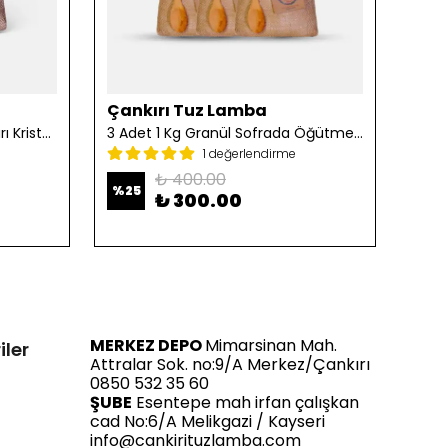
Çankırı Tuz Lamba
Çan
2 Adet 1 Kg Öğütülmüş Çankırı Kristal Kaya Tuzu
3 Adet 1 Kg Granül Sofrada Öğütme Tuzu
1 değerlendirme
₺ 400.00
%
25
%
25
₺ 300.00
MERKEZ DEPO
Mimarsinan Mah.
iler
Attralar Sok. no:9/A Merkez/Çankırı
0850 532 35 60
ŞUBE
Esentepe mah irfan çalışkan
cad No:6/A Melikgazi / Kayseri
info@cankirituzlamba.com