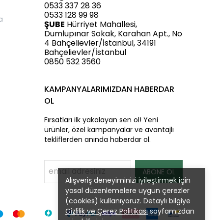
0533 337 28 36
0533 128 99 98
a
ŞUBE
Hürriyet Mahallesi,
Dumlupınar Sokak, Karahan Apt., No
4 Bahçelievler/İstanbul, 34191
Bahçelievler/İstanbul
0850 532 3560
KAMPANYALARIMIZDAN HABERDAR
OL
Fırsatları ilk yakalayan sen ol! Yeni
ürünler, özel kampanyalar ve avantajlı
tekliflerden anında haberdar ol.
ABONE OL
Alışveriş deneyiminizi iyileştirmek için
yasal düzenlemelere uygun çerezler
(cookies) kullanıyoruz. Detaylı bilgiye
Gizlilik ve Çerez Politikası
sayfamızdan