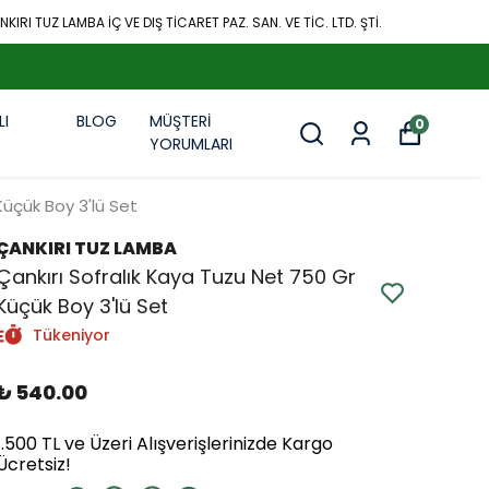
KIRI TUZ LAMBA İÇ VE DIŞ TİCARET PAZ. SAN. VE TİC. LTD. ŞTİ.
LI
BLOG
MÜŞTERİ
0
R
YORUMLARI
Küçük Boy 3'lü Set
ÇANKIRI TUZ LAMBA
Çankırı Sofralık Kaya Tuzu Net 750 Gr
Küçük Boy 3'lü Set
Tükeniyor
₺ 540.00
1.500 TL ve Üzeri Alışverişlerinizde Kargo
Ücretsiz!