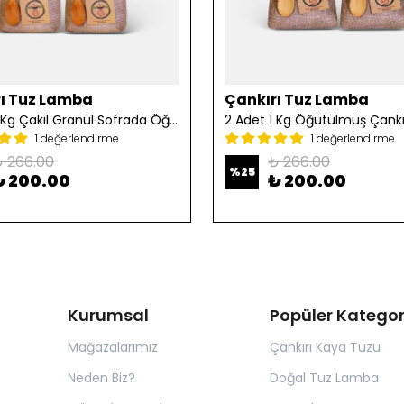
ı Tuz Lamba
Çankırı Tuz Lamba
2 Adet 1 Kg Çakıl Granül Sofrada Öğütme Tuzu
1 değerlendirme
1 değerlendirme
 266.00
₺ 266.00
%
25
₺ 200.00
₺ 200.00
Kurumsal
Popüler Kategor
Mağazalarımız
Çankırı Kaya Tuzu
Neden Biz?
Doğal Tuz Lamba