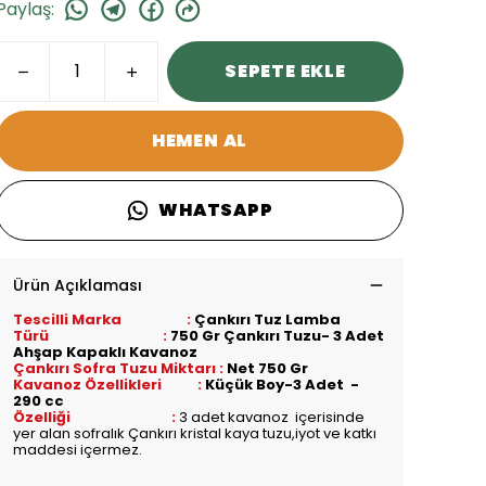
Paylaş
:
SEPETE EKLE
HEMEN AL
WHATSAPP
Ürün Açıklaması
Tescilli Marka :
Çankırı Tuz Lamba
Türü :
750 Gr Çankırı Tuzu- 3 Adet
Ahşap Kapaklı Kavanoz
Çankırı Sofra Tuzu Miktarı :
Net 750 Gr
Kavanoz Özellikleri :
Küçük Boy
-3 Adet -
290 cc
Özelliği :
3 adet kavanoz içerisinde
yer alan sofralık Çankırı kristal kaya tuzu,iyot ve katkı
maddesi içermez.