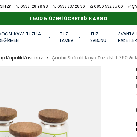
SİNİZ?
📞 0533 128 99 98
📞 0533 337 28 36
☎️ 0850 532 35 60
✅ ÇAN
1.500 ₺ ÜZERI ÜCRETSIZ KARGO
DOĞAL KAYA TUZU &
TUZ
TUZ
AVANTAJ
DEĞİRMEN
LAMBA
SABUNU
PAKETLE
şap Kapaklı Kavanoz
Çankırı Sofralık Kaya Tuzu Net 750 Gr 