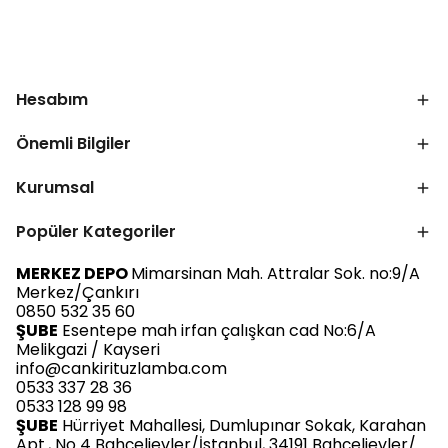
Hesabım
Önemli Bilgiler
Kurumsal
Popüler Kategoriler
MERKEZ DEPO
Mimarsinan Mah. Attralar Sok. no:9/A
Merkez/Çankırı
0850 532 35 60
ŞUBE
Esentepe mah irfan çalışkan cad No:6/A
Melikgazi / Kayseri
info@cankirituzlamba.com
0533 337 28 36
0533 128 99 98
ŞUBE
Hürriyet Mahallesi, Dumlupınar Sokak, Karahan
Apt., No 4 Bahçelievler/İstanbul, 34191 Bahçelievler/