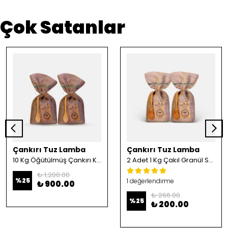
Çok Satanlar
Çankırı Tuz Lamba
Çankırı Tuz Lamba
10 Kg Öğütülmüş Çankırı Kristal Kaya Tuzu
2 Adet 1 Kg Çakıl Granül Sofrada Öğütme Tuzu
₺ 1,200.00
%
25
1 değerlendirme
₺ 900.00
₺ 266.00
%
25
₺ 200.00