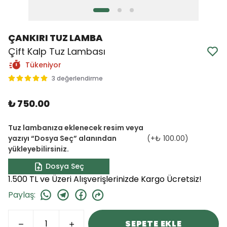
ÇANKIRI TUZ LAMBA
Çift Kalp Tuz Lambası
Tükeniyor
3 değerlendirme
₺ 750.00
Tuz lambanıza eklenecek resim veya
yazıyı “Dosya Seç” alanından
(+
₺ 100.00
)
yükleyebilirsiniz.
Dosya Seç
1.500 TL ve Üzeri Alışverişlerinizde Kargo Ücretsiz!
Paylaş
:
SEPETE EKLE