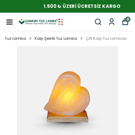
1.500 ₺ ÜZERI ÜCRETSIZ KARGO
0
Tuz Lamba
Kalp Şekilli Tuz Lamba
Çift Kalp Tuz Lambası