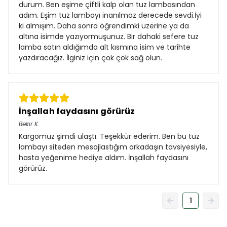
durum. Ben eşime çiftli kalp olan tuz lambasından
adım. Eşim tuz lambayı inanılmaz derecede sevdi.İyi
ki almışım. Daha sonra öğrendimki üzerine ya da
altına isimde yazıyormuşunuz. Bir dahaki sefere tuz
lamba satın aldığımda alt kısmına isim ve tarihte
yazdıracağız. İlginiz için çok çok sağ olun.
İnşallah faydasını görürüz
Bekir
K.
Kargomuz şimdi ulaştı. Teşekkür ederim. Ben bu tuz
lambayı siteden mesajlastığım arkadaşın tavsiyesiyle,
hasta yeğenime hediye aldım. İnşallah faydasını
görürüz.
1