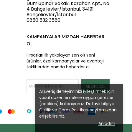
Dumlupınar Sokak, Karahan Apt., No
4 Bahçelievler/İstanbul, 34191
Bahçelievler/İstanbul
0850 532 3560
KAMPANYALARIMIZDAN HABERDAR
OL
Fırsatları ilk yakalayan sen ol! Yeni
ürünler, özel kampanyalar ve avantajlı
tekliflerden anında haberdar ol.
ABONE OL
Alışveriş deneyiminizi iyileştirmek için
yasal düzenlemelere uygun çerezler
(cookies) kullanıyoruz. Detaylı bilgiye
Gizlilik ve Çerez Politikası
sayfamızdan
erişebilirsiniz.
Anladım