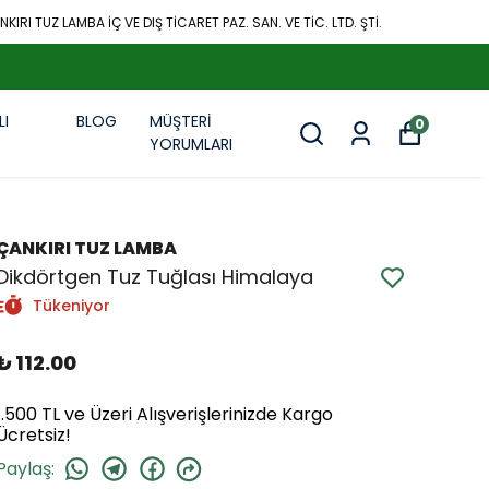
KIRI TUZ LAMBA İÇ VE DIŞ TİCARET PAZ. SAN. VE TİC. LTD. ŞTİ.
LI
BLOG
MÜŞTERİ
0
R
YORUMLARI
ÇANKIRI TUZ LAMBA
Dikdörtgen Tuz Tuğlası Himalaya
Tükeniyor
₺ 112.00
1.500 TL ve Üzeri Alışverişlerinizde Kargo
Ücretsiz!
Paylaş
: