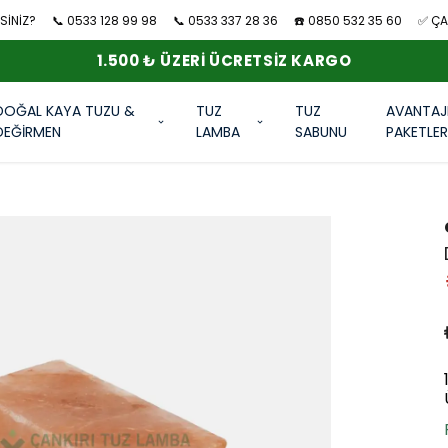
SİNİZ?
📞 0533 128 99 98
📞 0533 337 28 36
☎️ 0850 532 35 60
✅ ÇAN
1.500 ₺ ÜZERI ÜCRETSIZ KARGO
DOĞAL KAYA TUZU &
TUZ
TUZ
AVANTAJ
DEĞİRMEN
LAMBA
SABUNU
PAKETLE