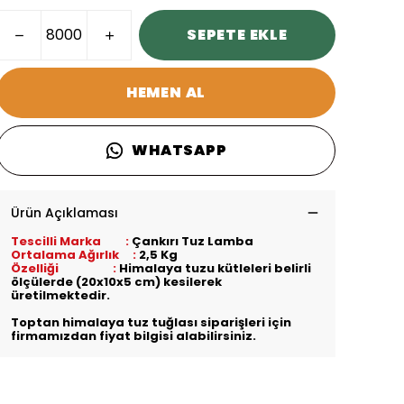
SEPETE EKLE
HEMEN AL
WHATSAPP
Ürün Açıklaması
Tescilli Marka :
Çankırı Tuz Lamba
Ortalama Ağırlık :
2,5 Kg
Özelliği :
Himalaya tuzu kütleleri belirli
ölçülerde (20x10x5 cm) kesilerek
üretilmektedir.
Toptan himalaya tuz tuğlası siparişleri için
firmamızdan fiyat bilgisi alabilirsiniz.