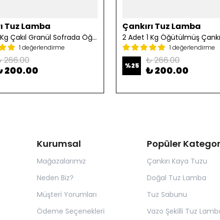
ı Tuz Lamba
Çankırı Tuz Lamba
2 Adet 1 Kg Çakıl Granül Sofrada Öğütme Tuzu
1 değerlendirme
1 değerlendirme
 266.00
₺ 266.00
%
25
₺ 200.00
₺ 200.00
Kurumsal
Popüler Kategor
Mağazalarımız
Çankırı Kaya Tuzu
Neden Biz?
Doğal Tuz Lamba
Müşteri Yorumları
Tuz Sabunu
Ödeme Seçenekleri
Vazo Şekilli Tuz Lamb