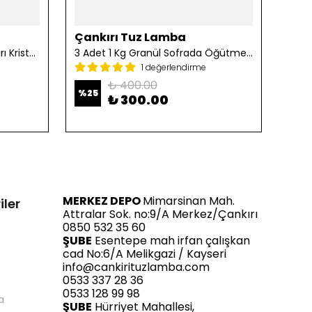
Çankırı Tuz Lamba
Çan
2 Adet 1 Kg Öğütülmüş Çankırı Kristal Kaya Tuzu
3 Adet 1 Kg Granül Sofrada Öğütme Tuzu
1 değerlendirme
₺ 400.00
%
25
%
25
₺ 300.00
MERKEZ DEPO
Mimarsinan Mah.
iler
Attralar Sok. no:9/A Merkez/Çankırı
0850 532 35 60
ŞUBE
Esentepe mah irfan çalışkan
cad No:6/A Melikgazi / Kayseri
info@cankirituzlamba.com
0533 337 28 36
0533 128 99 98
a
ŞUBE
Hürriyet Mahallesi,