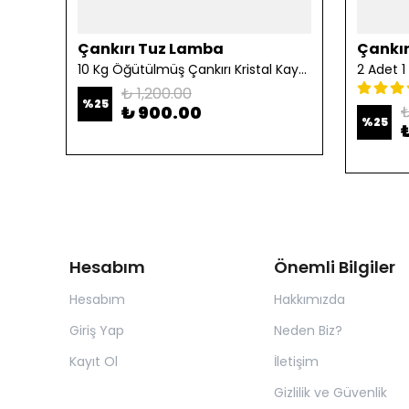
Çankırı Tuz Lamba
Çankır
10 Kg Öğütülmüş Çankırı Kristal Kaya Tuzu
₺ 1,200.00
%
25
₺ 900.00
₺
%
25
Hesabım
Önemli Bilgiler
Hesabım
Hakkımızda
Giriş Yap
Neden Biz?
Kayıt Ol
İletişim
Gizlilik ve Güvenlik