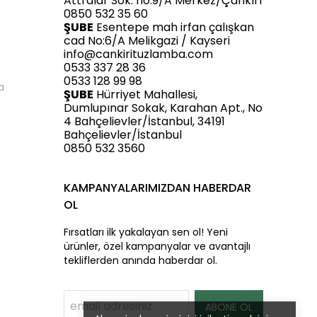
Attralar Sok. no:9/A Merkez/Çankırı
0850 532 35 60
ŞUBE
Esentepe mah irfan çalışkan
cad No:6/A Melikgazi / Kayseri
info@cankirituzlamba.com
0533 337 28 36
0533 128 99 98
a
ŞUBE
Hürriyet Mahallesi,
Dumlupınar Sokak, Karahan Apt., No
4 Bahçelievler/İstanbul, 34191
Bahçelievler/İstanbul
0850 532 3560
KAMPANYALARIMIZDAN HABERDAR
OL
Fırsatları ilk yakalayan sen ol! Yeni
ürünler, özel kampanyalar ve avantajlı
tekliflerden anında haberdar ol.
ABONE OL