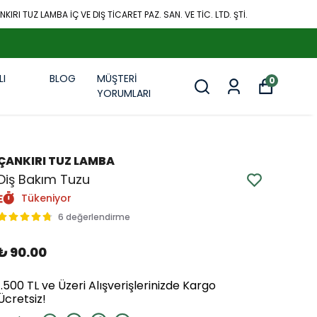
KIRI TUZ LAMBA İÇ VE DIŞ TİCARET PAZ. SAN. VE TİC. LTD. ŞTİ.
LI
BLOG
MÜŞTERİ
0
R
YORUMLARI
ÇANKIRI TUZ LAMBA
Diş Bakım Tuzu
Tükeniyor
6 değerlendirme
₺ 90.00
1.500 TL ve Üzeri Alışverişlerinizde Kargo
Ücretsiz!