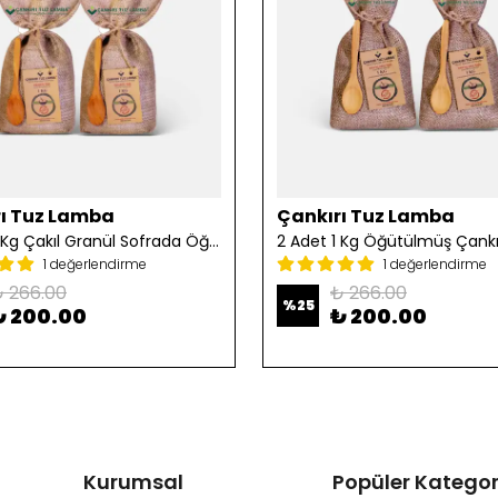
ı Tuz Lamba
Çankırı Tuz Lamba
2 Adet 1 Kg Çakıl Granül Sofrada Öğütme Tuzu
1 değerlendirme
1 değerlendirme
 266.00
₺ 266.00
%
25
₺ 200.00
₺ 200.00
Kurumsal
Popüler Kategor