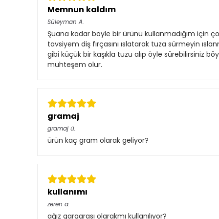
Memnun kaldım
Süleyman
A.
Şuana kadar böyle bir ürünü kullanmadığım için ç
tavsiyem diş fırçasını ıslatarak tuza sürmeyin ıslan
gibi küçük bir kaşıkla tuzu alıp öyle sürebilirsiniz b
muhteşem olur.
gramaj
gramaj
ü.
ürün kaç gram olarak geliyor?
kullanımı
zeren
a.
ağız gargarası olarakmı kullanılıyor?