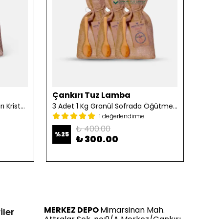
Çankırı Tuz Lamba
Çan
2 Adet 1 Kg Öğütülmüş Çankırı Kristal Kaya Tuzu
3 Adet 1 Kg Granül Sofrada Öğütme Tuzu
1 değerlendirme
₺ 400.00
%
25
%
25
₺ 300.00
MERKEZ DEPO
Mimarsinan Mah.
iler