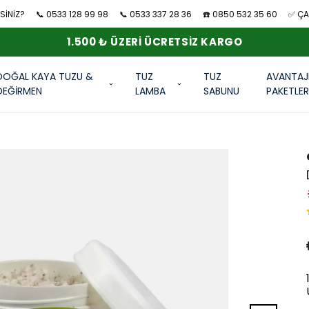
SİNİZ?
📞 0533 128 99 98
📞 0533 337 28 36
☎️ 0850 532 35 60
✅ ÇAN
1.500 ₺ ÜZERI ÜCRETSIZ KARGO
DOĞAL KAYA TUZU &
TUZ
TUZ
AVANTAJ
DEĞİRMEN
LAMBA
SABUNU
PAKETLE