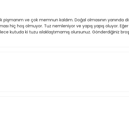
ok pişmanım ve çok memnun kaldım. Doğal olmasının yanında diş 
ması hiç hoş olmuyor. Tuz nemleniyor ve yapış yapış oluyor. Eğer d
öylece kutuda ki tuzu ıslaklaştımamış olursunuz. Gönderdiğiniz broşüre