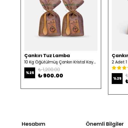
Çankırı Tuz Lamba
Çankır
10 Kg Öğütülmüş Çankırı Kristal Kaya Tuzu
₺ 1,200.00
%
25
₺ 900.00
₺
%
25
Hesabım
Önemli Bilgiler