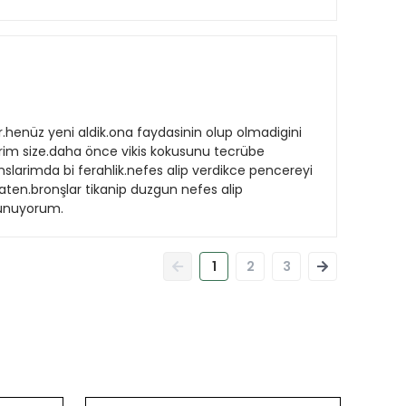
olur.henüz yeni aldik.ona faydasinin olup olmadigini
lirim size.daha önce vikis kokusunu tecrübe
nslarimda bi ferahlik.nefes alip verdikce pencereyi
zaten.bronşlar tikanip duzgun nefes alip
sunuyorum.
1
2
3