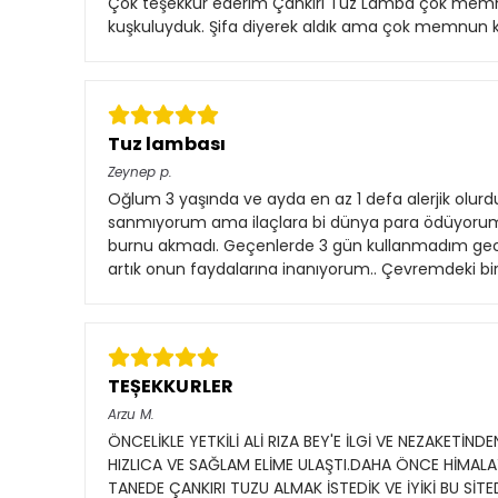
Çok teşekkür ederim Çankırı Tuz Lamba çok memnun
kuşkuluyduk. Şifa diyerek aldık ama çok memnun ka
Tuz lambası
Zeynep
p.
Oğlum 3 yaşında ve ayda en az 1 defa alerjik olurd
sanmıyorum ama ilaçlara bi dünya para ödüyorum zat
burnu akmadı. Geçenlerde 3 gün kullanmadım gec
artık onun faydalarına inanıyorum.. Çevremdeki birç
TEȘEKKURLER
Arzu
M.
ÖNCELİKLE YETKİLİ ALİ RIZA BEY'E İLGİ VE NEZAKET
HIZLICA VE SAĞLAM ELİME ULAŞTI.DAHA ÖNCE HİMA
TANEDE ÇANKIRI TUZU ALMAK İSTEDİK VE İYİKİ BU Sİ