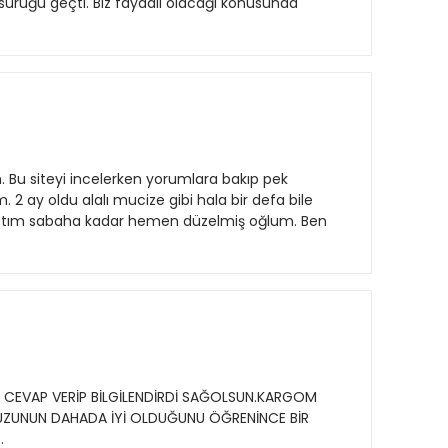
ürüğü geçti. Biz faydalı olacağı konusunda
. Bu siteyi incelerken yorumlara bakıp pek
 ay oldu alalı mucize gibi hala bir defa bile
açtım sabaha kadar hemen düzelmiş oğlum. Ben
LA CEVAP VERİP BİLGİLENDİRDİ SAĞOLSUN.KARGOM
TUZUNUN DAHADA İYİ OLDUĞUNU ÖĞRENİNCE BİR
.