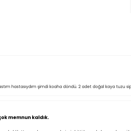
n astım hastasıydım şimdi koaha döndü. 2 adet doğal kaya tuzu sip
 çok memnun kaldık.