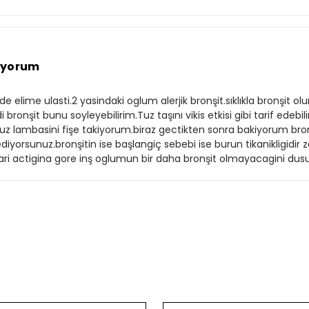
liyorum
ilde elime ulasti.2 yasindaki oglum alerjik bronşit.sıklıkla bronşit 
onşit bunu soyleyebilirim.Tuz taşını vikis etkisi gibi tarif edebi
 tuz lambasini fişe takiyorum.biraz gectikten sonra bakiyorum bro
iyorsunuz.bronşitin ise başlangiç sebebi ise burun tikanikligidir 
lari actigina gore inş oglumun bir daha bronşit olmayacagini du