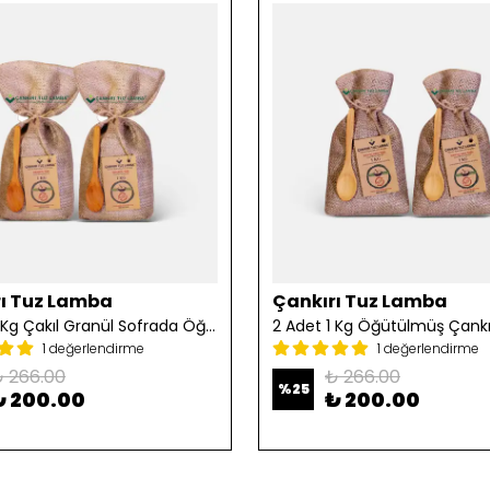
ı Tuz Lamba
Çankırı Tuz Lamba
2 Adet 1 Kg Çakıl Granül Sofrada Öğütme Tuzu
1 değerlendirme
1 değerlendirme
 266.00
₺ 266.00
%
25
₺ 200.00
₺ 200.00