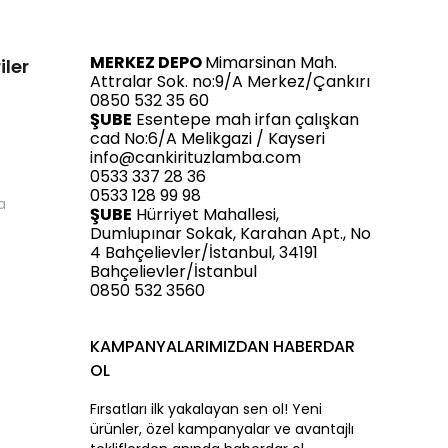
MERKEZ DEPO
Mimarsinan Mah.
iler
Attralar Sok. no:9/A Merkez/Çankırı
0850 532 35 60
ŞUBE
Esentepe mah irfan çalışkan
cad No:6/A Melikgazi / Kayseri
info@cankirituzlamba.com
0533 337 28 36
0533 128 99 98
a
ŞUBE
Hürriyet Mahallesi,
Dumlupınar Sokak, Karahan Apt., No
4 Bahçelievler/İstanbul, 34191
Bahçelievler/İstanbul
0850 532 3560
KAMPANYALARIMIZDAN HABERDAR
OL
Fırsatları ilk yakalayan sen ol! Yeni
ürünler, özel kampanyalar ve avantajlı