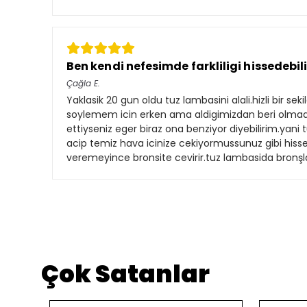
Ben kendi nefesimde farkliligi hissedebi
Çağla
E.
Yaklasik 20 gun oldu tuz lambasini alali.hizli bir sek
soylemem icin erken ama aldigimizdan beri olmadi br
ettiyseniz eger biraz ona benziyor diyebilirim.yani
acip temiz hava icinize cekiyormussunuz gibi hissed
veremeyince bronsite cevirir.tuz lambasida bronş
Çok Satanlar