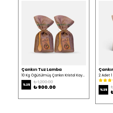
Çankırı Tuz Lamba
Çankır
10 Kg Öğütülmüş Çankırı Kristal Kaya Tuzu
₺ 1,200.00
%
25
₺ 900.00
₺
%
25