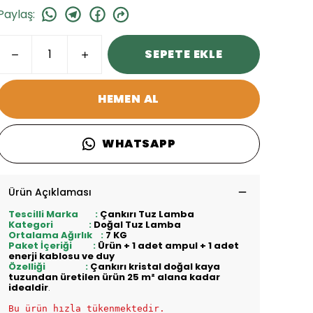
Paylaş
:
SEPETE EKLE
HEMEN AL
WHATSAPP
Ürün Açıklaması
Tescilli Marka :
Çankırı Tuz Lamba
Kategori :
Doğal Tuz Lamba
Ortalama Ağırlık :
7 KG
Paket İçeriği :
Ürün + 1 adet ampul + 1 adet
enerji kablosu ve duy
Özelliği :
Çankırı kristal doğal kaya
tuzundan üretilen ürün 25
m² alana kadar
idealdir
.
Bu ürün hızla tükenmektedir.