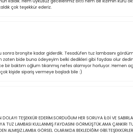
 kaldık. Hem uykusuz gecelerimiz bitti hem de kızımın kuru öks
ldık çok teşekkür ederiz.
u sonra bronşite kadar giderdik. Tesadüfen tuz lambasını gördüm
en bide buna ödeyeyim belki dedikleri gibi faydası olur dedim. 2
e bir baktım oğlum tıkanmış nefes alamıyor horluyor. Hemen 
ok kişide sipariş vermeye başladı bile :)
İNDEN DOLAYI TEŞEKKÜR EDERİM.SORDUĞUM HER SORUYA İLGİ VE SABIR
LAYA TUZ LAMBASI KULLANMIŞ FAYDASINI GÖRMÜŞTÜK.AMA ÇANKIRI 
TEDEN ALMIŞIZ.LAMBA GÖRSEL OLARAKDA BEKLEDİĞİM GİBİ.TEŞEKKÜRLER