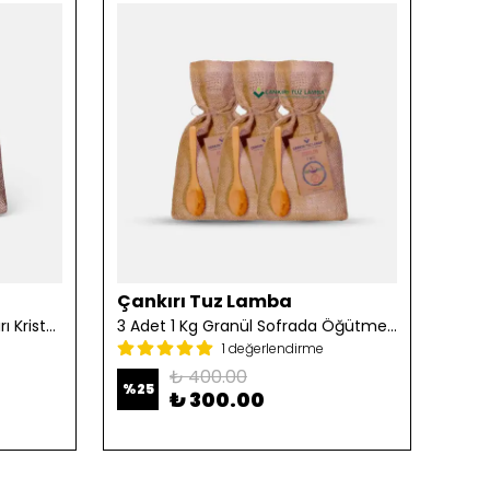
Çankırı Tuz Lamba
Çan
2 Adet 1 Kg Öğütülmüş Çankırı Kristal Kaya Tuzu
3 Adet 1 Kg Granül Sofrada Öğütme Tuzu
1 değerlendirme
₺ 400.00
%
25
%
25
₺ 300.00