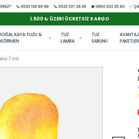
SİNİZ?
📞 0533 128 99 98
📞 0533 337 28 36
☎️ 0850 532 35 60
✅ ÇAN
1.500 ₺ ÜZERI ÜCRETSIZ KARGO
DOĞAL KAYA TUZU &
TUZ
TUZ
AVANTAJ
DEĞİRMEN
LAMBA
SABUNU
PAKETLE
mba 7 KG