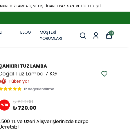
KIRI TUZ LAMBA İÇ VE DIŞ TİCARET PAZ. SAN. VE TİC. LTD. ŞTİ.
LI
BLOG
MÜŞTERİ
0
R
YORUMLARI
ÇANKIRI TUZ LAMBA
Doğal Tuz Lamba 7 KG
Tükeniyor
12 değerlendirme
₺ 800.00
%
10
₺ 720.00
1.500 TL ve Üzeri Alışverişlerinizde Kargo
Ücretsiz!