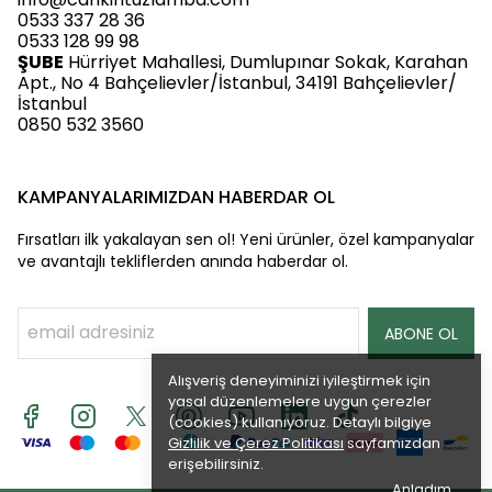
0533 337 28 36
0533 128 99 98
ŞUBE
Hürriyet Mahallesi, Dumlupınar Sokak, Karahan
Apt., No 4 Bahçelievler/İstanbul, 34191 Bahçelievler/
İstanbul
0850 532 3560
KAMPANYALARIMIZDAN HABERDAR OL
Fırsatları ilk yakalayan sen ol! Yeni ürünler, özel kampanyalar
ve avantajlı tekliflerden anında haberdar ol.
ABONE OL
Alışveriş deneyiminizi iyileştirmek için
yasal düzenlemelere uygun çerezler
(cookies) kullanıyoruz. Detaylı bilgiye
Gizlilik ve Çerez Politikası
sayfamızdan
erişebilirsiniz.
Anladım