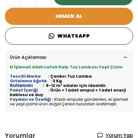
HEMEN AL
WHATSAPP
Ürün Açıklaması
El İşlemeli Allah Lafızlı Kalp Tuz Lambası Yeşil Çizim
Tescilli Marka :
Çankırı Tuz Lamba
Ortalama Ağırlık :
3 Kg
Kullanımı :
9-12 m² odalar için idealdir.
Paket İçeriği :
Ürün + 1 adet ampul + 1 adet enerji
kablosu ve duy
Faydası ve Özelliği :
Klasik ampulle gönderilen, el işlemeli
ve yeşil çizimli ürün doğal Çankırı tuzundan üretilmiştir.
Yorumlar
Yorum Yap