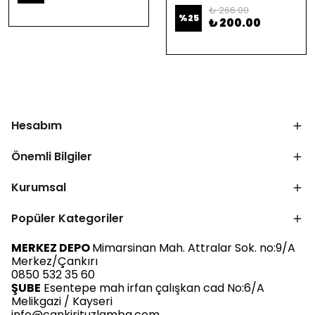
₺ 266.00
%
25
₺ 200.00
Hesabım
Önemli Bilgiler
Kurumsal
Popüler Kategoriler
MERKEZ DEPO
Mimarsinan Mah. Attralar Sok. no:9/A
Merkez/Çankırı
0850 532 35 60
ŞUBE
Esentepe mah irfan çalışkan cad No:6/A
Melikgazi / Kayseri
info@cankirituzlamba.com