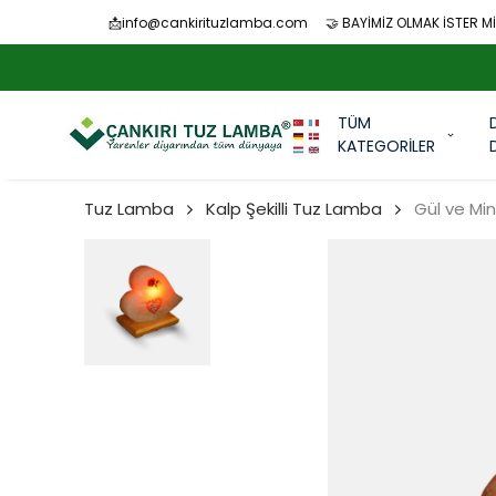
📩
info@cankirituzlamba.com
🤝 BAYİMİZ OLMAK İSTER Mİ
TÜM
KATEGORİLER
Tuz Lamba
Kalp Şekilli Tuz Lamba
Gül ve Min