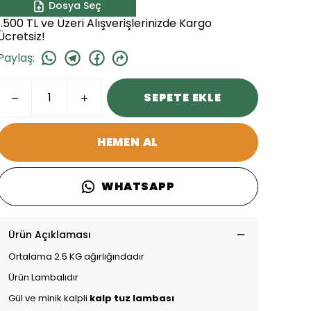
Dosya Seç
1.500 TL ve Üzeri Alışverişlerinizde Kargo
Ücretsiz!
Paylaş
:
SEPETE EKLE
HEMEN AL
WHATSAPP
Ürün Açıklaması
Ortalama 2.5 KG ağırlığındadır
Ürün Lambalıdır
Gül ve minik kalpli
kalp tuz lambası