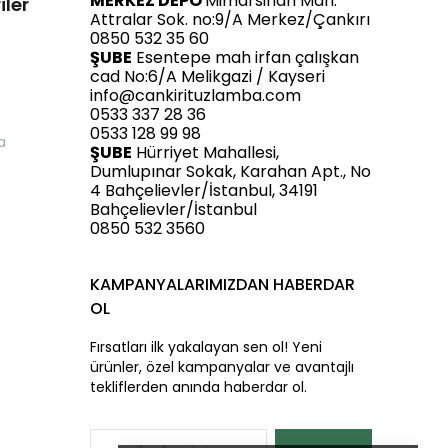
MERKEZ DEPO
Mimarsinan Mah.
iler
Attralar Sok. no:9/A Merkez/Çankırı
0850 532 35 60
ŞUBE
Esentepe mah irfan çalışkan
cad No:6/A Melikgazi / Kayseri
info@cankirituzlamba.com
0533 337 28 36
0533 128 99 98
a
ŞUBE
Hürriyet Mahallesi,
Dumlupınar Sokak, Karahan Apt., No
4 Bahçelievler/İstanbul, 34191
Bahçelievler/İstanbul
0850 532 3560
KAMPANYALARIMIZDAN HABERDAR
OL
Fırsatları ilk yakalayan sen ol! Yeni
ürünler, özel kampanyalar ve avantajlı
tekliflerden anında haberdar ol.