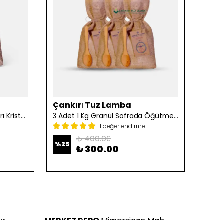
Çankırı Tuz Lamba
Çan
2 Adet 1 Kg Öğütülmüş Çankırı Kristal Kaya Tuzu
3 Adet 1 Kg Granül Sofrada Öğütme Tuzu
1 değerlendirme
₺ 400.00
%
25
%
25
₺ 300.00