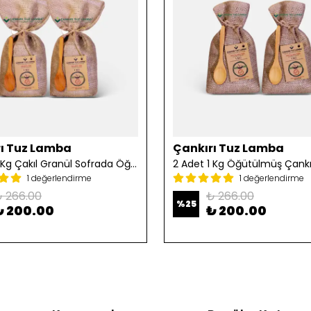
ı Tuz Lamba
Çankırı Tuz Lamba
2 Adet 1 Kg Çakıl Granül Sofrada Öğütme Tuzu
1 değerlendirme
1 değerlendirme
 266.00
₺ 266.00
%
25
₺ 200.00
₺ 200.00