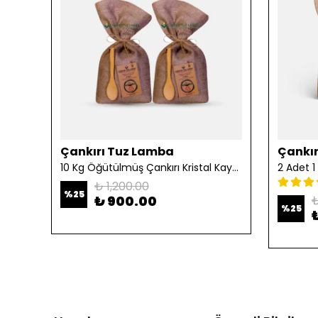
Çankırı Tuz Lamba
Çankır
10 Kg Öğütülmüş Çankırı Kristal Kaya Tuzu
₺ 1,200.00
%
25
₺ 900.00
₺
%
25