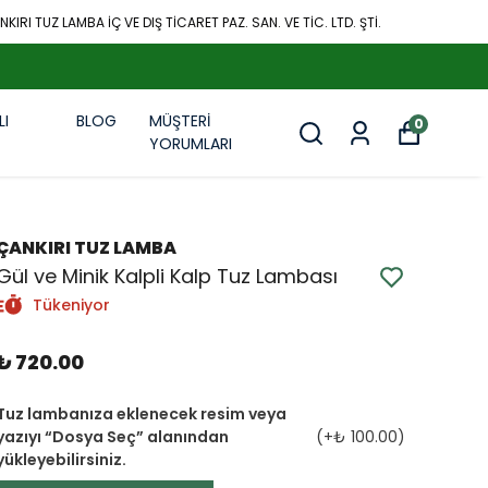
KIRI TUZ LAMBA İÇ VE DIŞ TİCARET PAZ. SAN. VE TİC. LTD. ŞTİ.
LI
BLOG
MÜŞTERİ
0
R
YORUMLARI
ÇANKIRI TUZ LAMBA
Gül ve Minik Kalpli Kalp Tuz Lambası
Tükeniyor
₺ 720.00
Tuz lambanıza eklenecek resim veya
yazıyı “Dosya Seç” alanından
(+
₺ 100.00
)
yükleyebilirsiniz.