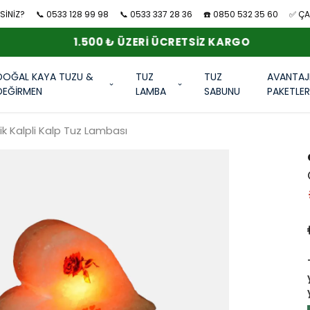
SİNİZ?
📞 0533 128 99 98
📞 0533 337 28 36
☎️ 0850 532 35 60
✅ ÇAN
1.500 ₺ ÜZERI ÜCRETSIZ KARGO
DOĞAL KAYA TUZU &
TUZ
TUZ
AVANTAJ
DEĞİRMEN
LAMBA
SABUNU
PAKETLE
ik Kalpli Kalp Tuz Lambası