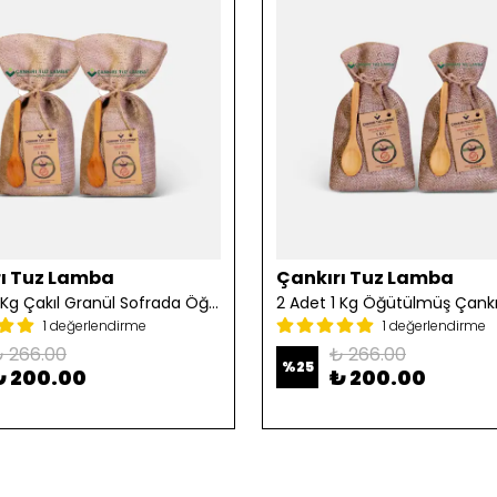
ı Tuz Lamba
Çankırı Tuz Lamba
2 Adet 1 Kg Çakıl Granül Sofrada Öğütme Tuzu
1 değerlendirme
1 değerlendirme
 266.00
₺ 266.00
%
25
₺ 200.00
₺ 200.00