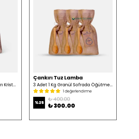
Çankırı Tuz Lamba
Çan
2 Adet 1 Kg Öğütülmüş Çankırı Kristal Kaya Tuzu
3 Adet 1 Kg Granül Sofrada Öğütme Tuzu
1 değerlendirme
₺ 400.00
%
25
%
25
₺ 300.00