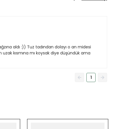
ğzına aldı :)) Tuz tadından dolayı o an midesi
ının uzak kısmına mı koysak diye düşündük ama
1