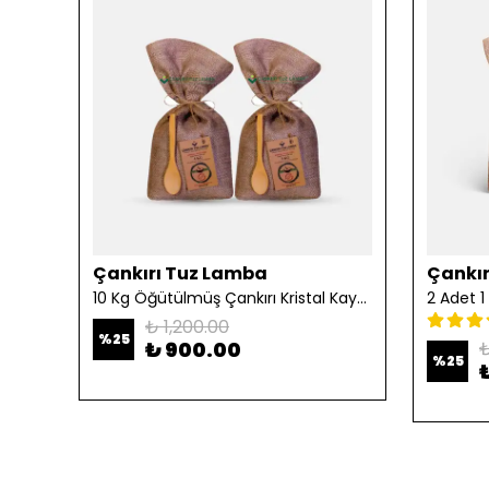
Çankırı Tuz Lamba
Çankır
10 Kg Öğütülmüş Çankırı Kristal Kaya Tuzu
₺ 1,200.00
%
25
₺ 900.00
₺
%
25