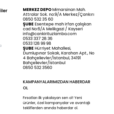
MERKEZ DEPO
Mimarsinan Mah.
iler
Attralar Sok. no:9/A Merkez/Çankırı
0850 532 35 60
ŞUBE
Esentepe mah irfan çalışkan
cad No:6/A Melikgazi / Kayseri
info@cankirituzlamba.com
0533 337 28 36
0533 128 99 98
a
ŞUBE
Hürriyet Mahallesi,
Dumlupınar Sokak, Karahan Apt., No
4 Bahçelievler/İstanbul, 34191
Bahçelievler/İstanbul
0850 532 3560
KAMPANYALARIMIZDAN HABERDAR
OL
Fırsatları ilk yakalayan sen ol! Yeni
ürünler, özel kampanyalar ve avantajlı
tekliflerden anında haberdar ol.