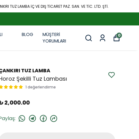
KIRI TUZ LAMBA İÇ VE DIŞ TİCARET PAZ. SAN. VE TİC. LTD. ŞTİ.
LI
BLOG
MÜŞTERİ
0
R
YORUMLARI
ÇANKIRI TUZ LAMBA
Horoz Şekilli Tuz Lambası
1 değerlendirme
₺ 2,000.00
Paylaş
: