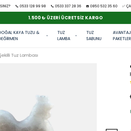
SİNİZ?
📞 0533 128 99 98
📞 0533 337 28 36
☎️ 0850 532 35 60
✅ ÇAN
1.500 ₺ ÜZERI ÜCRETSIZ KARGO
DOĞAL KAYA TUZU &
TUZ
TUZ
AVANTAJ
DEĞİRMEN
LAMBA
SABUNU
PAKETLE
ekilli Tuz Lambası