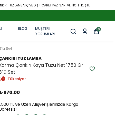
KIRI TUZ LAMBA İÇ VE DIŞ TİCARET PAZ. SAN. VE TİC. LTD. ŞTİ.
LI
BLOG
MÜŞTERİ
0
R
YORUMLARI
'lü Set
ÇANKIRI TUZ LAMBA
Karma Çankırı Kaya Tuzu Net 1750 Gr
3'lü Set
Tükeniyor
₺ 670.00
1.500 TL ve Üzeri Alışverişlerinizde Kargo
Ücretsiz!