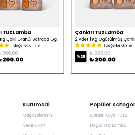
ı Tuz Lamba
Çankırı Tuz Lamba
2 Adet 1 Kg Çakıl Granül Sofrada Öğütme Tuzu
1 değerlendirme
1 değerlendirme
 266.00
₺ 266.00
%
25
₺ 200.00
₺ 200.00
Kurumsal
Popüler Kategor
Mağazalarımız
Çankırı Kaya Tuzu
Neden Biz?
Doğal Tuz Lamba