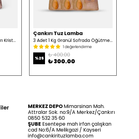
Çankırı Tuz Lamba
Çan
2 Adet 1 Kg Öğütülmüş Çankırı Kristal Kaya Tuzu
3 Adet 1 Kg Granül Sofrada Öğütme Tuzu
1 değerlendirme
₺ 400.00
%
25
%
25
₺ 300.00
MERKEZ DEPO
Mimarsinan Mah.
iler
Attralar Sok. no:9/A Merkez/Çankırı
0850 532 35 60
ŞUBE
Esentepe mah irfan çalışkan
cad No:6/A Melikgazi / Kayseri
info@cankirituzlamba.com