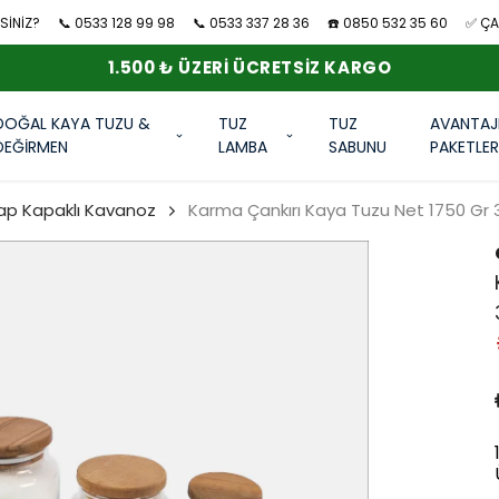
SİNİZ?
📞 0533 128 99 98
📞 0533 337 28 36
☎️ 0850 532 35 60
✅ ÇAN
1.500 ₺ ÜZERI ÜCRETSIZ KARGO
DOĞAL KAYA TUZU &
TUZ
TUZ
AVANTAJ
DEĞİRMEN
LAMBA
SABUNU
PAKETLE
şap Kapaklı Kavanoz
Karma Çankırı Kaya Tuzu Net 1750 Gr 3