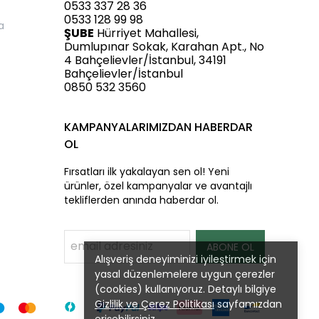
0533 337 28 36
0533 128 99 98
a
ŞUBE
Hürriyet Mahallesi,
Dumlupınar Sokak, Karahan Apt., No
4 Bahçelievler/İstanbul, 34191
Bahçelievler/İstanbul
0850 532 3560
KAMPANYALARIMIZDAN HABERDAR
OL
Fırsatları ilk yakalayan sen ol! Yeni
ürünler, özel kampanyalar ve avantajlı
tekliflerden anında haberdar ol.
ABONE OL
Alışveriş deneyiminizi iyileştirmek için
yasal düzenlemelere uygun çerezler
(cookies) kullanıyoruz. Detaylı bilgiye
Gizlilik ve Çerez Politikası
sayfamızdan