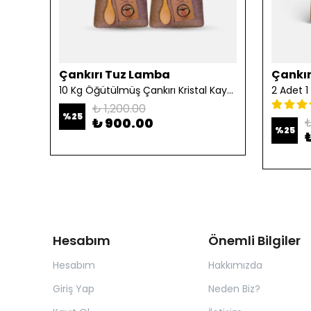
Çankırı Tuz Lamba
Çankır
10 Kg Öğütülmüş Çankırı Kristal Kaya Tuzu
₺ 1,200.00
%
25
₺ 900.00
₺
%
25
Hesabım
Önemli Bilgiler
Hesabım
Hakkımızda
Giriş Yap
Neden Biz?