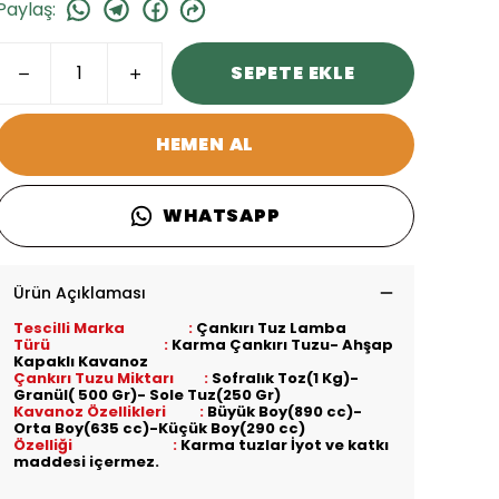
Paylaş
:
SEPETE EKLE
HEMEN AL
WHATSAPP
Ürün Açıklaması
Tescilli Marka :
Çankırı Tuz Lamba
Türü :
Karma Çankırı Tuzu- Ahşap
Kapaklı Kavanoz
Çankırı Tuzu Miktarı :
Sofralık Toz(1 Kg)-
Granül( 500 Gr)- Sole Tuz(250 Gr)
Kavanoz Özellikleri :
Büyük Boy(890 cc)-
Orta Boy(635 cc)-Küçük Boy(290 cc)
Özelliği :
Karma tuzlar İyot ve katkı
maddesi içermez.