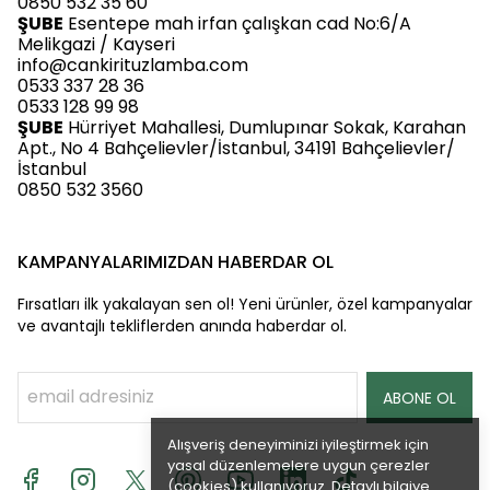
0850 532 35 60
ŞUBE
Esentepe mah irfan çalışkan cad No:6/A
Melikgazi / Kayseri
info@cankirituzlamba.com
0533 337 28 36
0533 128 99 98
ŞUBE
Hürriyet Mahallesi, Dumlupınar Sokak, Karahan
Apt., No 4 Bahçelievler/İstanbul, 34191 Bahçelievler/
İstanbul
0850 532 3560
KAMPANYALARIMIZDAN HABERDAR OL
Fırsatları ilk yakalayan sen ol! Yeni ürünler, özel kampanyalar
ve avantajlı tekliflerden anında haberdar ol.
ABONE OL
Alışveriş deneyiminizi iyileştirmek için
yasal düzenlemelere uygun çerezler
(cookies) kullanıyoruz. Detaylı bilgiye