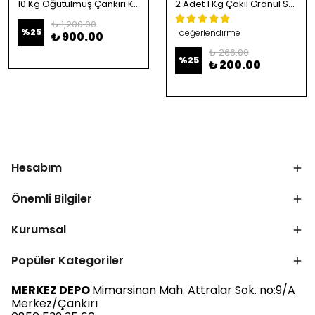
10 Kg Öğütülmüş Çankırı Kristal Kaya Tuzu
2 Adet 1 Kg Çakıl Granül Sofrada Öğütme Tuzu
₺ 1,200.00
%
25
1 değerlendirme
₺ 900.00
₺ 266.00
%
25
₺ 200.00
Hesabım
Önemli Bilgiler
Kurumsal
Popüler Kategoriler
MERKEZ DEPO
Mimarsinan Mah. Attralar Sok. no:9/A
Merkez/Çankırı