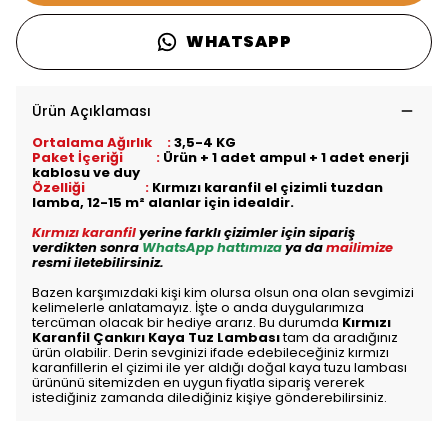
WHATSAPP
Ürün Açıklaması
Ortalama Ağırlık :
3,5-4 KG
Paket İçeriği :
Ürün + 1 adet ampul + 1 adet enerji
kablosu ve duy
Özelliği :
Kırmızı karanfil el çizimli tuzdan
lamba, 12-15 m² alanlar için idealdir.
Kırmızı karanfil
yerine farklı çizimler için sipariş
verdikten sonra
WhatsApp hattımıza
ya da
mailimize
resmi iletebilirsiniz.
Bazen karşımızdaki kişi kim olursa olsun ona olan sevgimizi
kelimelerle anlatamayız. İşte o anda duygularımıza
tercüman olacak bir hediye ararız. Bu durumda
Kırmızı
Karanfil Çankırı Kaya Tuz Lambası
tam da aradığınız
ürün olabilir. Derin sevginizi ifade edebileceğiniz kırmızı
karanfillerin el çizimi ile yer aldığı doğal kaya tuzu lambası
ürününü sitemizden en uygun fiyatla sipariş vererek
istediğiniz zamanda dilediğiniz kişiye gönderebilirsiniz.