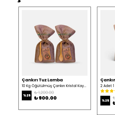
Çankırı Tuz Lamba
Çankır
10 Kg Öğütülmüş Çankırı Kristal Kaya Tuzu
₺ 1,200.00
%
25
₺ 900.00
₺
%
25