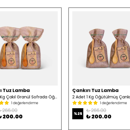
ı Tuz Lamba
Çankırı Tuz Lamba
2 Adet 1 Kg Çakıl Granül Sofrada Öğütme Tuzu
1 değerlendirme
1 değerlendirme
 266.00
₺ 266.00
%
25
₺ 200.00
₺ 200.00