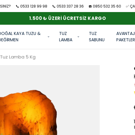
SİNİZ?
📞 0533 128 99 98
📞 0533 337 28 36
☎️ 0850 532 35 60
✅ ÇAN
1.500 ₺ ÜZERI ÜCRETSIZ KARGO
DOĞAL KAYA TUZU &
TUZ
TUZ
AVANTAJ
DEĞİRMEN
LAMBA
SABUNU
PAKETLE
rı Tuz Lamba 5 Kg