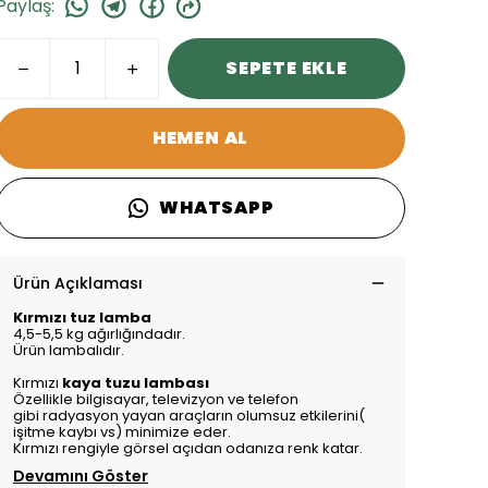
Paylaş
:
SEPETE EKLE
HEMEN AL
WHATSAPP
Ürün Açıklaması
Kırmızı tuz lamba
4,5-5,5 kg ağırlığındadır.
Ürün lambalıdır.
Kırmızı
kaya tuzu lambası
Özellikle bilgisayar, televizyon ve telefon
gibi
radyasyon
yayan araçların olumsuz etkilerini(
işitme kaybı vs) minimize eder.
Kırmızı rengiyle görsel açıdan odanıza renk katar.
Devamını Göster