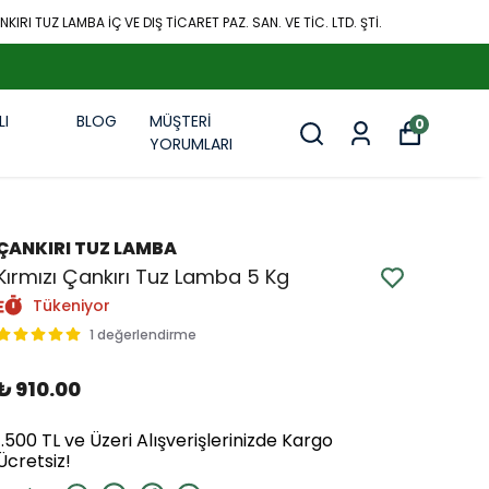
KIRI TUZ LAMBA İÇ VE DIŞ TİCARET PAZ. SAN. VE TİC. LTD. ŞTİ.
LI
BLOG
MÜŞTERİ
0
R
YORUMLARI
ÇANKIRI TUZ LAMBA
Kırmızı Çankırı Tuz Lamba 5 Kg
Tükeniyor
1 değerlendirme
₺ 910.00
1.500 TL ve Üzeri Alışverişlerinizde Kargo
Ücretsiz!