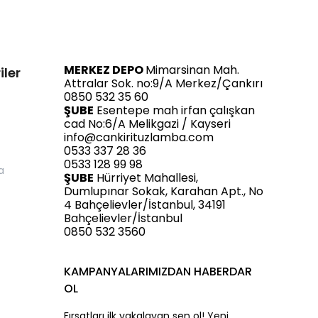
MERKEZ DEPO
Mimarsinan Mah.
iler
Attralar Sok. no:9/A Merkez/Çankırı
0850 532 35 60
ŞUBE
Esentepe mah irfan çalışkan
cad No:6/A Melikgazi / Kayseri
info@cankirituzlamba.com
0533 337 28 36
0533 128 99 98
a
ŞUBE
Hürriyet Mahallesi,
Dumlupınar Sokak, Karahan Apt., No
4 Bahçelievler/İstanbul, 34191
Bahçelievler/İstanbul
0850 532 3560
KAMPANYALARIMIZDAN HABERDAR
OL
Fırsatları ilk yakalayan sen ol! Yeni