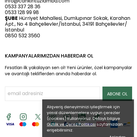
info@cankirituzlamba.com
0533 337 28 36
0533 128 99 98
ŞUBE
Hürriyet Mahallesi, Dumlupınar Sokak, Karahan
Apt., No 4 Bahçelievler/İstanbul, 34191 Bahçelievler/
İstanbul
0850 532 3560
KAMPANYALARIMIZDAN HABERDAR OL
Fırsatları ilk yakalayan sen ol! Yeni ürünler, özel kampanyalar
ve avantajlı tekliflerden anında haberdar ol.
ABONE OL
Alışveriş deneyiminizi iyileştirmek için
yasal düzenlemelere uygun çerezler
(cookies) kullanıyoruz. Detaylı bilgiye
Gizlilik ve Çerez Politikası
sayfamızdan
erişebilirsiniz.