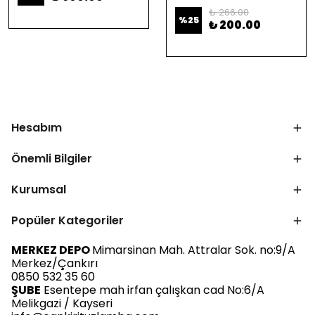
₺ 266.00
%
25
₺ 200.00
Hesabım
Önemli Bilgiler
Kurumsal
Popüler Kategoriler
MERKEZ DEPO
Mimarsinan Mah. Attralar Sok. no:9/A
Merkez/Çankırı
0850 532 35 60
ŞUBE
Esentepe mah irfan çalışkan cad No:6/A
Melikgazi / Kayseri