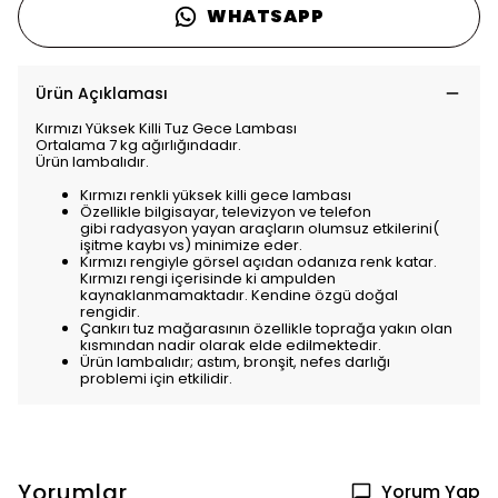
WHATSAPP
Ürün Açıklaması
Kırmızı Yüksek Killi Tuz Gece Lambası
Ortalama 7 kg ağırlığındadır.
Ürün lambalıdır.
Kırmızı renkli yüksek killi gece lambası
Özellikle bilgisayar, televizyon ve telefon
gibi
radyasyon
yayan araçların olumsuz etkilerini(
işitme kaybı vs) minimize eder.
Kırmızı rengiyle görsel açıdan odanıza renk katar.
Kırmızı rengi içerisinde ki ampulden
kaynaklanmamaktadır. Kendine özgü doğal
rengidir.
Çankırı tuz mağarasının özellikle toprağa yakın olan
kısmından nadir olarak elde edilmektedir.
Ürün lambalıdır; astım, bronşit, nefes darlığı
problemi
için etkilidir.
Yorumlar
Yorum Yap