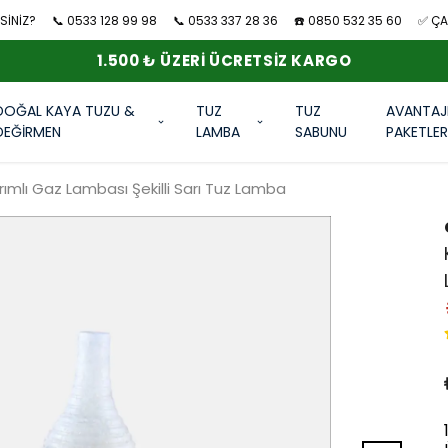
SİNİZ?
📞 0533 128 99 98
📞 0533 337 28 36
☎️ 0850 532 35 60
✅ ÇAN
1.500 ₺ ÜZERI ÜCRETSIZ KARGO
DOĞAL KAYA TUZU &
TUZ
TUZ
AVANTAJ
DEĞİRMEN
LAMBA
SABUNU
PAKETLE
vrımlı Gaz Lambası Şekilli Sarı Tuz Lamba