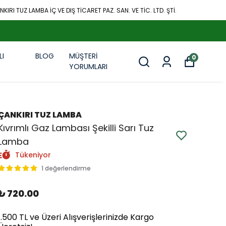
KIRI TUZ LAMBA İÇ VE DIŞ TİCARET PAZ. SAN. VE TİC. LTD. ŞTİ.
LI
BLOG
MÜŞTERİ
0
R
YORUMLARI
ÇANKIRI TUZ LAMBA
Kıvrımlı Gaz Lambası Şekilli Sarı Tuz
Lamba
Tükeniyor
1 değerlendirme
₺ 720.00
1.500 TL ve Üzeri Alışverişlerinizde Kargo