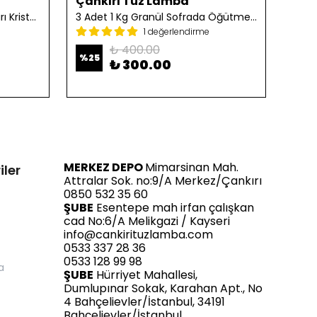
Çankırı Tuz Lamba
Çan
2 Adet 1 Kg Öğütülmüş Çankırı Kristal Kaya Tuzu
3 Adet 1 Kg Granül Sofrada Öğütme Tuzu
1 değerlendirme
₺ 400.00
%
25
%
25
₺ 300.00
MERKEZ DEPO
Mimarsinan Mah.
iler
Attralar Sok. no:9/A Merkez/Çankırı
0850 532 35 60
ŞUBE
Esentepe mah irfan çalışkan
cad No:6/A Melikgazi / Kayseri
info@cankirituzlamba.com
0533 337 28 36
0533 128 99 98
a
ŞUBE
Hürriyet Mahallesi,
Dumlupınar Sokak, Karahan Apt., No
4 Bahçelievler/İstanbul, 34191
Bahçelievler/İstanbul