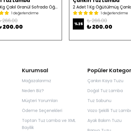
ı Tuz Lamba
Çankırı Tuz Lamba
2 Adet 1 Kg Çakıl Granül Sofrada Öğütme Tuzu
1 değerlendirme
1 değerlendirme
 266.00
₺ 266.00
%
25
₺ 200.00
₺ 200.00
Kurumsal
Popüler Kategor
Mağazalarımız
Çankırı Kaya Tuzu
Neden Biz?
Doğal Tuz Lamba
Müşteri Yorumları
Tuz Sabunu
Ödeme Seçenekleri
Vazo Şekilli Tuz Lamb
Toptan Tuz Lamba ve XML
Ayak Bakım Tuzu
Bayilik
Banyo Tuzu