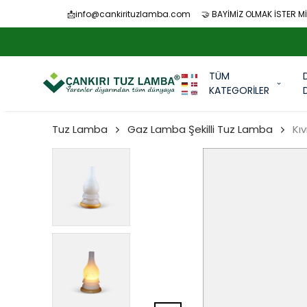
📩
info@cankirituzlamba.com
🤝 BAYİMİZ OLMAK İSTER Mİ
TÜM
KATEGORİLER
Tuz Lamba
Gaz Lamba Şekilli Tuz Lamba
Kı