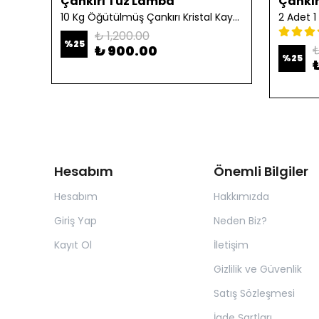
Çankırı Tuz Lamba
Çankır
10 Kg Öğütülmüş Çankırı Kristal Kaya Tuzu
₺ 1,200.00
%
25
₺ 900.00
₺
%
25
Hesabım
Önemli Bilgiler
Hesabım
Hakkımızda
Giriş Yap
Neden Biz?
Kayıt Ol
İletişim
Gizlilik ve Güvenlik
Satış Sözleşmesi
İade Şartları