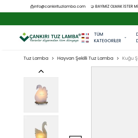
📩
info@cankirituzlamba.com
🤝 BAYİMİZ OLMAK İSTER Mİ
TÜM
KATEGORİLER
Tuz Lamba
Hayvan Şekilli Tuz Lamba
Kuğu Ş