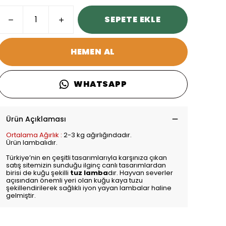
SEPETE EKLE
HEMEN AL
WHATSAPP
Ürün Açıklaması
Ortalama Ağırlık :
2-3 kg ağırlığındadır.
Ürün lambalıdır.
Türkiye’nin en çeşitli tasarımlarıyla karşınıza çıkan
satış sitemizin sunduğu ilginç canlı tasarımlardan
birisi de kuğu şekilli
tuz lamba
dır. Hayvan severler
açısından önemli yeri olan kuğu kaya tuzu
şekillendirilerek sağlıklı iyon yayan lambalar haline
gelmiştir.