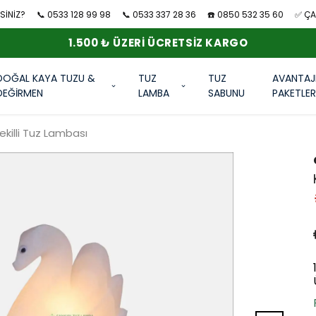
SİNİZ?
📞 0533 128 99 98
📞 0533 337 28 36
☎️ 0850 532 35 60
✅ ÇAN
1.500 ₺ ÜZERI ÜCRETSIZ KARGO
DOĞAL KAYA TUZU &
TUZ
TUZ
AVANTAJ
DEĞİRMEN
LAMBA
SABUNU
PAKETLE
ekilli Tuz Lambası