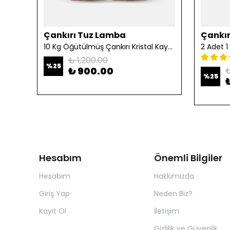
Çankırı Tuz Lamba
Çankır
10 Kg Öğütülmüş Çankırı Kristal Kaya Tuzu
₺ 1,200.00
%
25
₺ 900.00
₺
%
25
Hesabım
Önemli Bilgiler
Hesabım
Hakkımızda
Giriş Yap
Neden Biz?
Kayıt Ol
İletişim
Gizlilik ve Güvenlik