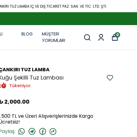
KIRI TUZ LAMBA İÇ VE DIŞ TİCARET PAZ. SAN. VE TİC. LTD. ŞTİ.
LI
BLOG
MÜŞTERİ
0
R
YORUMLARI
ÇANKIRI TUZ LAMBA
Kuğu Şekilli Tuz Lambası
Tükeniyor
₺ 2,000.00
1.500 TL ve Üzeri Alışverişlerinizde Kargo
Ücretsiz!
Paylaş
: