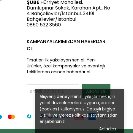
ŞUBE
Hürriyet Mahallesi,
Dumlupınar Sokak, Karahan Apt., No
4 Bahçelievler/İstanbul, 34191
Bahçelievler/İstanbul
0850 532 3560
KAMPANYALARIMIZDAN HABERDAR
OL
Fırsatları ilk yakalayan sen ol! Yeni
ürünler, özel kampanyalar ve avantajlı
tekliflerden anında haberdar ol.
ABONE OL
Alışveriş deneyiminizi iyileştirmek için
yasal düzenlemelere uygun çerezler
(cookies) kullanıyoruz. Detaylı bilgiye
Gizlilik ve Çerez Politikası
sayfamızdan
erişebilirsiniz.
Anladım