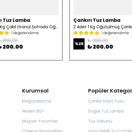
ı Tuz Lamba
Çankırı Tuz Lamba
2 Adet 1 Kg Çakıl Granül Sofrada Öğütme Tuzu
1 değerlendirme
1 değerlendirme
 266.00
₺ 266.00
%
25
₺ 200.00
₺ 200.00
Kurumsal
Popüler Kategor
Mağazalarımız
Çankırı Kaya Tuzu
Neden Biz?
Doğal Tuz Lamba
Müşteri Yorumları
Tuz Sabunu
Ödeme Seçenekleri
Vazo Şekilli Tuz Lamb