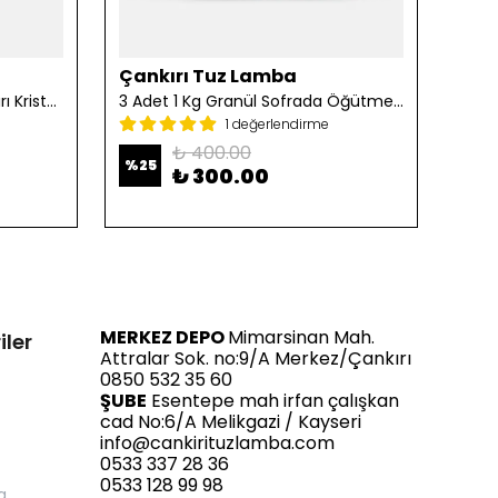
Çankırı Tuz Lamba
Çan
2 Adet 1 Kg Öğütülmüş Çankırı Kristal Kaya Tuzu
3 Adet 1 Kg Granül Sofrada Öğütme Tuzu
1 değerlendirme
₺ 400.00
%
25
%
25
₺ 300.00
MERKEZ DEPO
Mimarsinan Mah.
iler
Attralar Sok. no:9/A Merkez/Çankırı
0850 532 35 60
ŞUBE
Esentepe mah irfan çalışkan
cad No:6/A Melikgazi / Kayseri
info@cankirituzlamba.com
0533 337 28 36
0533 128 99 98
a