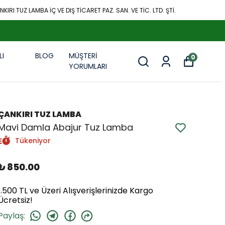
KIRI TUZ LAMBA İÇ VE DIŞ TİCARET PAZ. SAN. VE TİC. LTD. ŞTİ.
LI
BLOG
MÜŞTERİ
0
R
YORUMLARI
ÇANKIRI TUZ LAMBA
Mavi Damla Abajur Tuz Lamba
Tükeniyor
₺ 850.00
1.500 TL ve Üzeri Alışverişlerinizde Kargo
Ücretsiz!
Paylaş
: