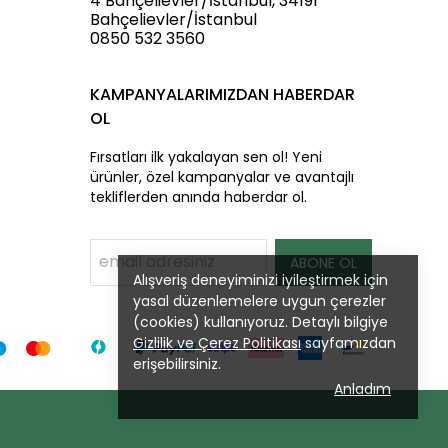
4 Bahçelievler/İstanbul, 34191
Bahçelievler/İstanbul
0850 532 3560
KAMPANYALARIMIZDAN HABERDAR
OL
Fırsatları ilk yakalayan sen ol! Yeni
ürünler, özel kampanyalar ve avantajlı
tekliflerden anında haberdar ol.
ABONE OL
Alışveriş deneyiminizi iyileştirmek için
yasal düzenlemelere uygun çerezler
(cookies) kullanıyoruz. Detaylı bilgiye
Gizlilik ve Çerez Politikası
sayfamızdan
erişebilirsiniz.
Anladım