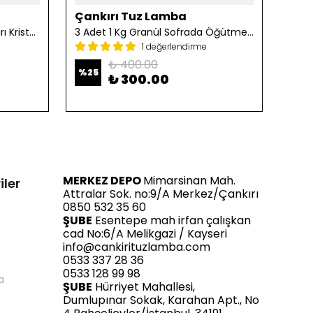
Çankırı Tuz Lamba
Çan
2 Adet 1 Kg Öğütülmüş Çankırı Kristal Kaya Tuzu
3 Adet 1 Kg Granül Sofrada Öğütme Tuzu
1 değerlendirme
₺ 400.00
%
25
%
25
₺ 300.00
MERKEZ DEPO
Mimarsinan Mah.
iler
Attralar Sok. no:9/A Merkez/Çankırı
0850 532 35 60
ŞUBE
Esentepe mah irfan çalışkan
cad No:6/A Melikgazi / Kayseri
info@cankirituzlamba.com
0533 337 28 36
0533 128 99 98
a
ŞUBE
Hürriyet Mahallesi,
Dumlupınar Sokak, Karahan Apt., No