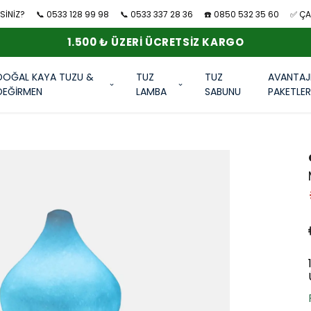
SİNİZ?
📞 0533 128 99 98
📞 0533 337 28 36
☎️ 0850 532 35 60
✅ ÇAN
1.500 ₺ ÜZERI ÜCRETSIZ KARGO
DOĞAL KAYA TUZU &
TUZ
TUZ
AVANTAJ
DEĞİRMEN
LAMBA
SABUNU
PAKETLE