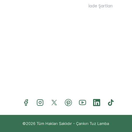
İade Şartları
©2026 Tüm Hakları Saklıdır -
Çankırı Tuz Lamba