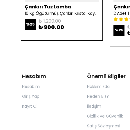
Çankırı Tuz Lamba
Çankır
10 Kg Öğütülmüş Çankırı Kristal Kaya Tuzu
₺ 1,200.00
%
25
₺ 900.00
₺
%
25
Hesabım
Önemli Bilgiler
Hesabım
Hakkımızda
Giriş Yap
Neden Biz?
Kayıt Ol
İletişim
Gizlilik ve Güvenlik
Satış Sözleşmesi